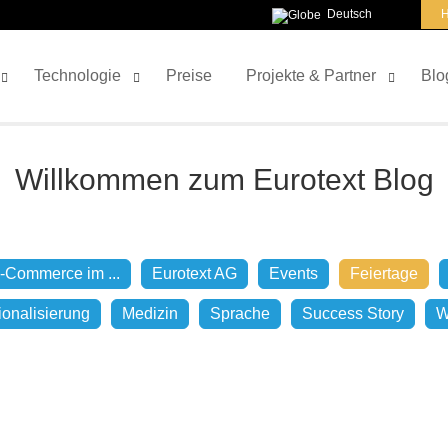
Deutsch
H
Technologie
Preise
Projekte & Partner
Blo
Willkommen zum Eurotext Blog
-Commerce im ...
Eurotext AG
Events
Feiertage
tionalisierung
Medizin
Sprache
Success Story
W