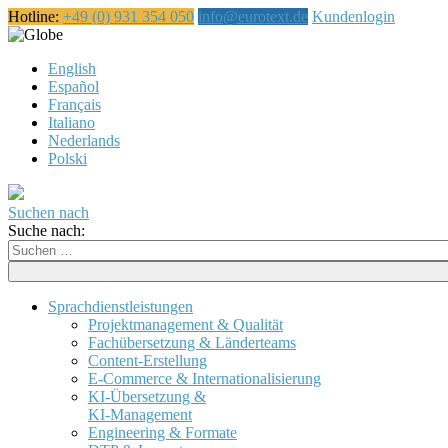
Hotline:
+49 (0) 931 354 050
info@eurotext.de
Kundenlogin
Deutsch
English
Español
Français
Italiano
Nederlands
Polski
Suchen nach
Suche nach:
Sprachdienstleistungen
Projektmanagement & Qualität
Fachübersetzung & Länderteams
Content-Erstellung
E-Commerce & Internationalisierung
KI-Übersetzung &
KI-Management
Engineering & Formate