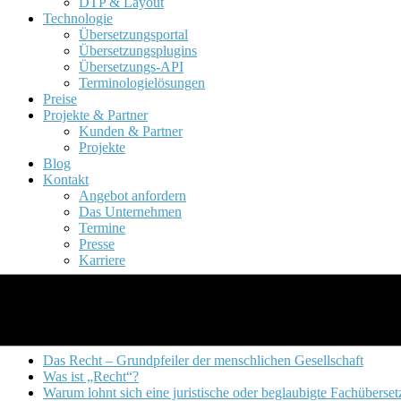
DTP & Layout
Technologie
Übersetzungsportal
Übersetzungsplugins
Übersetzungs-API
Terminologielösungen
Preise
Projekte & Partner
Kunden & Partner
Projekte
Blog
Kontakt
Angebot anfordern
Das Unternehmen
Termine
Presse
Karriere
Professionelle Fachübersetzung
Das Recht – Grundpfeiler der menschlichen Gesellschaft
Was ist „Recht“?
Warum lohnt sich eine juristische oder beglaubigte Fachüberse