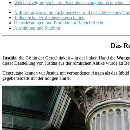
Welche Zielgruppen hat die Fachübersetzung bei rechtlichen 
Anforderungen an de Fachübersetzer und das Übersetzungsbür
Teilbereiche der Rechtswissenschaften
Dienstleistungen und Produkte im Bereich Recht
Ausbildung und Studium
Das Re
Justitia
, die Göttin der Gerechtigkeit – in der linken Hand die
Waags
dieser Darstellung von Justitia aus der römischen Antike wurde zu Be
Heutzutage kennen wir Justitia mit verbundenen Augen als das Inbil
gegebenenfalls mit der nötigen Härte.