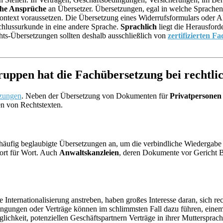
he Ansprüche
an Übersetzer. Übersetzungen, egal in welche Sprachen
Kontext voraussetzen. Die Übersetzung eines Widerrufsformulars oder 
schlussurkunde in eine andere Sprache.
Sprachlich
liegt die Herausford
echts-Übersetzungen sollten deshalb ausschließlich von
zertifizierten F
ruppen hat die Fachübersetzung bei rechtl
zungen
. Neben der Übersetzung von Dokumenten für
Privatpersonen
n von Rechtstexten.
 häufig beglaubigte Übersetzungen an, um die verbindliche Wiedergabe 
Wort für Wort. Auch
Anwaltskanzleien
, deren Dokumente vor Gericht B
ne Internationalisierung anstreben, haben großes Interesse daran, sich re
edingungen oder Verträge können im schlimmsten Fall dazu führen, einem
lichkeit, potenziellen Geschäftspartnern Verträge in ihrer Muttersprac