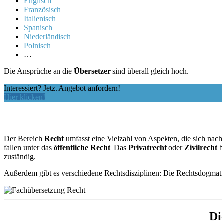
Englisch
Französisch
Italienisch
Spanisch
Niederländisch
Polnisch
…
Die Ansprüche an die
Übersetzer
sind überall gleich hoch.
Interessiert? Jetzt Angebot anfordern!
Hier klicken!
Der Bereich
Recht
umfasst eine Vielzahl von Aspekten, die sich nach
fallen unter das
öffentliche Recht
. Das
Privatrecht
oder
Zivilrecht
b
zuständig.
Außerdem gibt es verschiedene Rechtsdisziplinen: Die Rechtsdogmati
Di