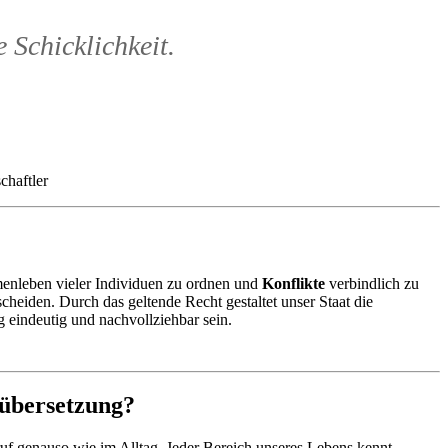
 Schicklichkeit.
chaftler
enleben vieler Individuen zu ordnen und
Konflikte
verbindlich zu
heiden. Durch das geltende Recht gestaltet unser Staat die
 eindeutig und nachvollziehbar sein.
hübersetzung?
ruf genauso wie im Alltag. Jeder Bereich unseres Lebens kennt