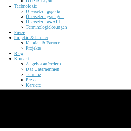
DTP & Layout
Technologie
Übersetzungsportal
Übersetzungsplugins
Übersetzungs-API
Terminologielösungen
Preise
Projekte & Partner
Kunden & Partner
Projekte
Blog
Kontakt
Angebot anfordern
Das Unternehmen
Termine
Presse
Karriere
Projektmanagement &
Qualität