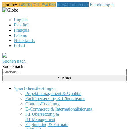
Hotline:
+49 (0) 931 354 050
info@eurotext.de
Kundenlogin
Deutsch
English
Español
Français
Italiano
Nederlands
Polski
Suchen nach
Suche nach:
Sprachdienstleistungen
Projektmanagement & Qualität
Fachübersetzung & Länderteams
Content-Erstellung
E-Commerce & Internationalisierung
KI-Übersetzung &
KI-Management
Engineering & Formate