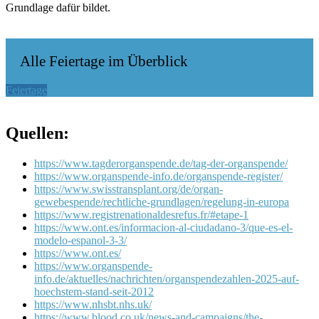
Grundlage dafür bildet.
Alle Feiertage im Überblick
Feiertage
Quellen:
https://www.tagderorganspende.de/tag-der-organspende/
https://www.organspende-info.de/organspende-register/
https://www.swisstransplant.org/de/organ-
gewebespende/rechtliche-grundlagen/regelung-in-europa
https://www.registrenationaldesrefus.fr/#etape-1
https://www.ont.es/informacion-al-ciudadano-3/que-es-el-
modelo-espanol-3-3/
https://www.ont.es/
https://www.organspende-
info.de/aktuelles/nachrichten/organspendezahlen-2025-auf-
hoechstem-stand-seit-2012
https://www.nhsbt.nhs.uk/
https://www.blood.co.uk/news-and-campaigns/the-