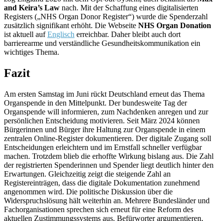
and Keira’s Law
nach. Mit der Schaffung eines digitalisierten
Registers („NHS Organ Donor Register“) wurde die Spenderzahl
zusätzlich signifikant erhöht. Die Webseite
NHS Organ Donation
ist aktuell auf
Englisch
erreichbar. Daher bleibt auch dort
barrierearme und verständliche Gesundheitskommunikation ein
wichtiges Thema.
Fazit
Am ersten Samstag im Juni rückt Deutschland erneut das Thema
Organspende in den Mittelpunkt. Der bundesweite Tag der
Organspende will informieren, zum Nachdenken anregen und zur
persönlichen Entscheidung motivieren. Seit März 2024 können
Bürgerinnen und Bürger ihre Haltung zur Organspende in einem
zentralen Online-Register dokumentieren. Der digitale Zugang soll
Entscheidungen erleichtern und im Ernstfall schneller verfügbar
machen. Trotzdem blieb die erhoffte Wirkung bislang aus. Die Zahl
der registrierten Spenderinnen und Spender liegt deutlich hinter den
Erwartungen. Gleichzeitig zeigt die steigende Zahl an
Registereinträgen, dass die digitale Dokumentation zunehmend
angenommen wird. Die politische Diskussion über die
Widerspruchslösung hält weiterhin an. Mehrere Bundesländer und
Fachorganisationen sprechen sich erneut für eine Reform des
aktuellen Zustimmungssystems aus. Befürworter argumentieren,