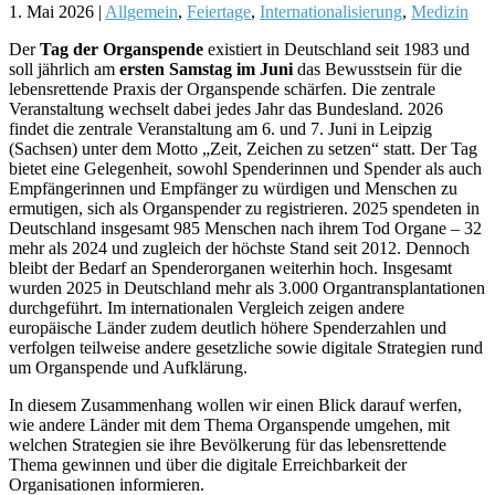
1. Mai 2026
|
Allgemein
,
Feiertage
,
Internationalisierung
,
Medizin
Der
Tag der Organspende
existiert in Deutschland seit 1983 und
soll jährlich am
ersten Samstag im Juni
das Bewusstsein für die
lebensrettende Praxis der Organspende schärfen. Die zentrale
Veranstaltung wechselt dabei jedes Jahr das Bundesland. 2026
findet die zentrale Veranstaltung am 6. und 7. Juni in Leipzig
(Sachsen) unter dem Motto „Zeit, Zeichen zu setzen“ statt. Der Tag
bietet eine Gelegenheit, sowohl Spenderinnen und Spender als auch
Empfängerinnen und Empfänger zu würdigen und Menschen zu
ermutigen, sich als Organspender zu registrieren. 2025 spendeten in
Deutschland insgesamt 985 Menschen nach ihrem Tod Organe – 32
mehr als 2024 und zugleich der höchste Stand seit 2012. Dennoch
bleibt der Bedarf an Spenderorganen weiterhin hoch. Insgesamt
wurden 2025 in Deutschland mehr als 3.000 Organtransplantationen
durchgeführt. Im internationalen Vergleich zeigen andere
europäische Länder zudem deutlich höhere Spenderzahlen und
verfolgen teilweise andere gesetzliche sowie digitale Strategien rund
um Organspende und Aufklärung.
In diesem Zusammenhang wollen wir einen Blick darauf werfen,
wie andere Länder mit dem Thema Organspende umgehen, mit
welchen Strategien sie ihre Bevölkerung für das lebensrettende
Thema gewinnen und über die digitale Erreichbarkeit der
Organisationen informieren.