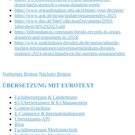
donor/latest-stories/it-s-organ-donation-week/
https://www.organdonation.nhs.uk/register-your-decision/
https://www.aok.de/pp/gg/update/organspenden-2025
https://www.dso.de/SiteCollectionDocuments/DSO-
Jahresbericht%202023.pdf
https://dtifoundation.com/spain-breaks-records-in-organ-
donation-and-transplants-in-2024/
https://www.uniklinikum-dresden.de/de/presse/aktuelle-
medien-informationen/universitaetsklinikum-dresden-
realisiert-2024-deutschlandweit-die-meisten-organspenden
Vorheriger Beitrag
Nächster Beitrag
ÜBERSETZUNG MIT EUROTEXT
Fachübersetzung & Länderteams
KI-Übersetzungen & KI-Management
Content-Erstellung
E-Commerce & Internationalisierung
Übersetzungs-API
Blog
Fachübersetzung Medizintechnik