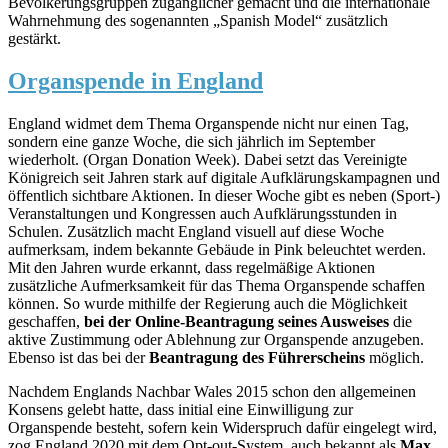
Bevölkerungsgruppen zugänglicher gemacht und die internationale
Wahrnehmung des sogenannten „Spanish Model“ zusätzlich
gestärkt.
Organspende in England
England widmet dem Thema Organspende nicht nur einen Tag,
sondern eine ganze Woche, die sich jährlich im September
wiederholt. (Organ Donation Week). Dabei setzt das Vereinigte
Königreich seit Jahren stark auf digitale Aufklärungskampagnen und
öffentlich sichtbare Aktionen. In dieser Woche gibt es neben (Sport-)
Veranstaltungen und Kongressen auch Aufklärungsstunden in
Schulen. Zusätzlich macht England visuell auf diese Woche
aufmerksam, indem bekannte Gebäude in Pink beleuchtet werden.
Mit den Jahren wurde erkannt, dass regelmäßige Aktionen
zusätzliche Aufmerksamkeit für das Thema Organspende schaffen
können. So wurde mithilfe der Regierung auch die Möglichkeit
geschaffen,
bei der Online-Beantragung seines Ausweises
die
aktive Zustimmung oder Ablehnung zur Organspende anzugeben.
Ebenso ist das bei der
Beantragung des Führerscheins
möglich.
Nachdem Englands Nachbar Wales 2015 schon den allgemeinen
Konsens gelebt hatte, dass initial eine Einwilligung zur
Organspende besteht, sofern kein Widerspruch dafür eingelegt wird,
zog England 2020 mit dem Opt-out-System, auch bekannt als
Max