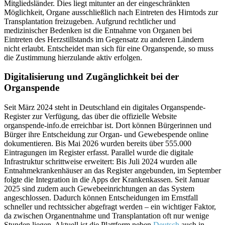
Mitgliedsländer. Dies liegt mitunter an der eingeschränkten
Möglichkeit, Organe ausschließlich nach Eintreten des Hirntods zur
Transplantation freizugeben. Aufgrund rechtlicher und
medizinischer Bedenken ist die Entnahme von Organen bei
Eintreten des Herzstillstands im Gegensatz zu anderen Ländern
nicht erlaubt.
Entscheidet man sich für eine Organspende, so muss
die Zustimmung hierzulande aktiv erfolgen.
Digitalisierung und Zugänglichkeit bei der
Organspende
Seit März 2024 steht in Deutschland ein digitales Organspende-
Register zur Verfügung, das über die offizielle Website
organspende-info.de erreichbar ist. Dort können Bürgerinnen und
Bürger ihre Entscheidung zur Organ- und Gewebespende online
dokumentieren. Bis Mai 2026 wurden bereits über 555.000
Eintragungen im Register erfasst. Parallel wurde die digitale
Infrastruktur schrittweise erweitert: Bis Juli 2024 wurden alle
Entnahmekrankenhäuser an das Register angebunden, im September
folgte die Integration in die Apps der Krankenkassen. Seit Januar
2025 sind zudem auch Gewebeeinrichtungen an das System
angeschlossen. Dadurch können Entscheidungen im Ernstfall
schneller und rechtssicher abgefragt werden – ein wichtiger Faktor,
da zwischen Organentnahme und Transplantation oft nur wenige
Stunden liegen. Aktuell ist die Plattform neben
Deutsch
auch in