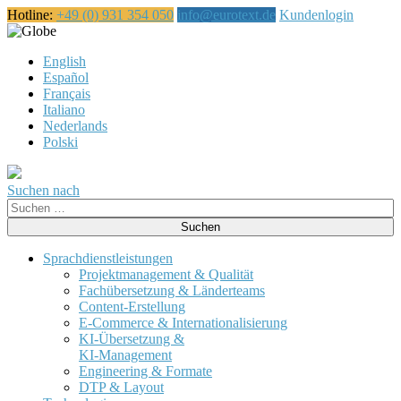
Hotline:
+49 (0) 931 354 050
info@eurotext.de
Kundenlogin
Deutsch
English
Español
Français
Italiano
Nederlands
Polski
Suchen nach
Suche
nach:
Sprachdienstleistungen
Projektmanagement & Qualität
Fachübersetzung & Länderteams
Content-Erstellung
E-Commerce & Internationalisierung
KI-Übersetzung &
KI-Management
Engineering & Formate
DTP & Layout