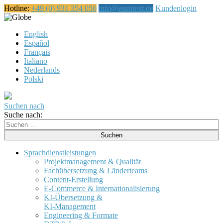
Hotline:
+49 (0) 931 354 050
info@eurotext.de
Kundenlogin
Deutsch
English
Español
Français
Italiano
Nederlands
Polski
Suchen nach
Suche nach:
Sprachdienstleistungen
Projektmanagement & Qualität
Fachübersetzung & Länderteams
Content-Erstellung
E-Commerce & Internationalisierung
KI-Übersetzung &
KI-Management
Engineering & Formate