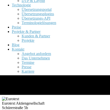
DTP & Layout
Technologie
Übersetzungsportal
Übersetzungsplugins
Übersetzungs-API
Terminologielösungen
Preise
Projekte & Partner
Kunden & Partner
Projekte
Blog
Kontakt
Angebot anfordern
Das Unternehmen
Termine
Presse
Karriere
Kontakt
Eurotext Aktiengesellschaft
Schürerstraße 5b