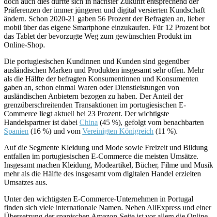
doch auch dies dürfte sich in nächster Zukunft entsprechend der
Präferenzen der immer jüngeren und digital versierten Kundschaft
ändern. Schon 2020-21 gaben 56 Prozent der Befragten an, lieber
mobil über das eigene Smartphone einzukaufen. Für 12 Prozent bot
das Tablet der bevorzugte Weg zum gewünschten Produkt im
Online-Shop.
Die portugiesischen Kundinnen und Kunden sind gegenüber
ausländischen Marken und Produkten insgesamt sehr offen. Mehr
als die Hälfte der befragten Konsumentinnen und Konsumenten
gaben an, schon einmal Waren oder Dienstleistungen von
ausländischen Anbietern bezogen zu haben. Der Anteil der
grenzüberschreitenden Transaktionen im portugiesischen E-
Commerce liegt aktuell bei 23 Prozent. Der wichtigste
Handelspartner ist dabei
China
(45 %), gefolgt vom benachbarten
Spanien
(16 %) und vom
Vereinigten Königreich
(11 %).
Auf die Segmente Kleidung und Mode sowie Freizeit und Bildung
entfallen im portugiesischen E-Commerce die meisten Umsätze.
Insgesamt machen Kleidung, Modeartikel, Bücher, Filme und Musik
mehr als die Hälfte des insgesamt vom digitalen Handel erzielten
Umsatzes aus.
Unter den wichtigsten E-Commerce-Unternehmen in Portugal
finden sich viele internationale Namen. Neben AliExpress und einer
Übersetzung der spanischen Amazon-Seite ist vor allem die Online-