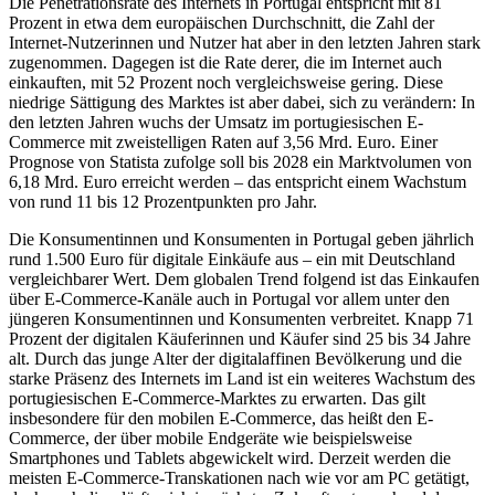
Die Penetrationsrate des Internets in Portugal entspricht mit 81
Prozent in etwa dem europäischen Durchschnitt, die Zahl der
Internet-Nutzerinnen und Nutzer hat aber in den letzten Jahren stark
zugenommen. Dagegen ist die Rate derer, die im Internet auch
einkauften, mit 52 Prozent noch vergleichsweise gering. Diese
niedrige Sättigung des Marktes ist aber dabei, sich zu verändern: In
den letzten Jahren wuchs der Umsatz im portugiesischen E-
Commerce mit zweistelligen Raten auf 3,56 Mrd. Euro. Einer
Prognose von Statista zufolge soll bis 2028 ein Marktvolumen von
6,18 Mrd. Euro erreicht werden – das entspricht einem Wachstum
von rund 11 bis 12 Prozentpunkten pro Jahr.
Die Konsumentinnen und Konsumenten in Portugal geben jährlich
rund 1.500 Euro für digitale Einkäufe aus – ein mit Deutschland
vergleichbarer Wert. Dem globalen Trend folgend ist das Einkaufen
über E-Commerce-Kanäle auch in Portugal vor allem unter den
jüngeren Konsumentinnen und Konsumenten verbreitet. Knapp 71
Prozent der digitalen Käuferinnen und Käufer sind 25 bis 34 Jahre
alt. Durch das junge Alter der digitalaffinen Bevölkerung und die
starke Präsenz des Internets im Land ist ein weiteres Wachstum des
portugiesischen E-Commerce-Marktes zu erwarten. Das gilt
insbesondere für den mobilen E-Commerce, das heißt den E-
Commerce, der über mobile Endgeräte wie beispielsweise
Smartphones und Tablets abgewickelt wird. Derzeit werden die
meisten E-Commerce-Transkationen nach wie vor am PC getätigt,