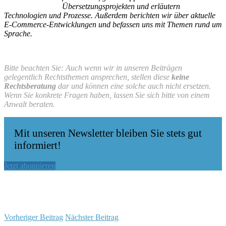
Übersetzungsprojekten und erläutern
Technologien und Prozesse. Außerdem berichten wir über aktuelle
E-Commerce-Entwicklungen und befassen uns mit Themen rund um
Sprache.
Bitte beachten Sie: Auch wenn wir in unseren Beiträgen
gelegentlich Rechtsthemen ansprechen, stellen diese
keine
Rechtsberatung
dar und können eine solche auch nicht ersetzen.
Wenn Sie konkrete Fragen haben, lassen Sie sich bitte von einem
Anwalt beraten.
Mit unseren Newsletter bleiben Sie stets gut
informiert!
Jetzt abonnieren
Vorheriger Beitrag
Nächster Beitrag