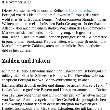
8. November 2023
Dieses Mal stellen wir in unserer Reihe
„E-Commerce in…“
Portugal vor, das kleine Land im Südwesten Europas, das viele
wohl eher als Urlaubsziel kennen. Neben sonnigen Stränden, guten
Weinen und dem melancholischen Fado-Gesang macht der Staat am
Atlantik aber auch mit einem starken Wachstum des E-Commerce-
Marktes auf sich aufmerksam. Grund genug, sich genauer
umzusehen. Alles Relevante über den portugiesischen E-Commerce
in puncto Internetnutzung, Kaufverhalten, wichtigste Branchen und
Marktführer sowie Zahlungsarten und rechtliche Besonderheiten
gibt es hier zu lesen.
Zahlen und Fakten
Mit rund 10 Mio. Einwohnerinnen und Einwohnern ist Portugal ein
mittelgroßer Staat im Südwesten Europas. Der Einwohnerzahl nach
entspricht Portugal in etwa Baden-Württemberg, ist aber
2
flächenmäßig deutlich größer und dünner besiedelt: Mit 92.212 km
ist das Land so groß wie Bayern und Hessen zusammen, die Dichte
2
von 112 Einwohnerinnen und Einwohnern pro km
ist etwa mit der
von Sachsen-Anhalt vergleichbar. Der Großteil der portugiesischen
Bevölkerung wohnt dabei in der Küstenregion im Westen des
Landes, insbesondere im Großraum
Lissabon
, der mit knapp 2,8