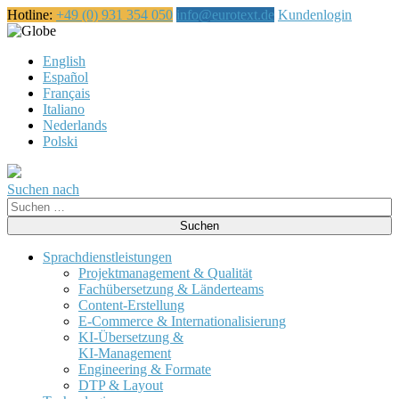
Hotline:
+49 (0) 931 354 050
info@eurotext.de
Kundenlogin
Deutsch
English
Español
Français
Italiano
Nederlands
Polski
Suchen nach
Suche
nach:
Sprachdienstleistungen
Projektmanagement & Qualität
Fachübersetzung & Länderteams
Content-Erstellung
E-Commerce & Internationalisierung
KI-Übersetzung &
KI-Management
Engineering & Formate
DTP & Layout