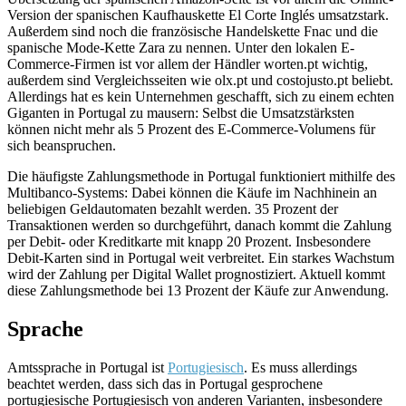
Version der spanischen Kaufhauskette El Corte Inglés umsatzstark.
Außerdem sind noch die französische Handelskette Fnac und die
spanische Mode-Kette Zara zu nennen. Unter den lokalen E-
Commerce-Firmen ist vor allem der Händler worten.pt wichtig,
außerdem sind Vergleichsseiten wie olx.pt und costojusto.pt beliebt.
Allerdings hat es kein Unternehmen geschafft, sich zu einem echten
Giganten in Portugal zu mausern: Selbst die Umsatzstärksten
können nicht mehr als 5 Prozent des E-Commerce-Volumens für
sich beanspruchen.
Die häufigste Zahlungsmethode in Portugal funktioniert mithilfe des
Multibanco-Systems: Dabei können die Käufe im Nachhinein an
beliebigen Geldautomaten bezahlt werden. 35 Prozent der
Transaktionen werden so durchgeführt, danach kommt die Zahlung
per Debit- oder Kreditkarte mit knapp 20 Prozent. Insbesondere
Debit-Karten sind in Portugal weit verbreitet. Ein starkes Wachstum
wird der Zahlung per Digital Wallet prognostiziert. Aktuell kommt
diese Zahlungsmethode bei 13 Prozent der Käufe zur Anwendung.
Sprache
Amtssprache in Portugal ist
Portugiesisch
. Es muss allerdings
beachtet werden, dass sich das in Portugal gesprochene
portugiesische Portugiesisch von anderen Varianten, insbesondere