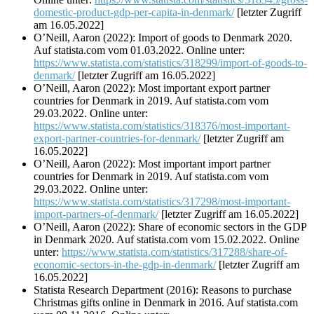
domestic-product-gdp-per-capita-in-denmark/
[letzter Zugriff
am 16.05.2022]
O’Neill, Aaron (2022): Import of goods to Denmark 2020.
Auf statista.com vom 01.03.2022. Online unter:
https://www.statista.com/statistics/318299/import-of-goods-to-
denmark/
[letzter Zugriff am 16.05.2022]
O’Neill, Aaron (2022): Most important export partner
countries for Denmark in 2019. Auf statista.com vom
29.03.2022. Online unter:
https://www.statista.com/statistics/318376/most-important-
export-partner-countries-for-denmark/
[letzter Zugriff am
16.05.2022]
O’Neill, Aaron (2022): Most important import partner
countries for Denmark in 2019. Auf statista.com vom
29.03.2022. Online unter:
https://www.statista.com/statistics/317298/most-important-
import-partners-of-denmark/
[letzter Zugriff am 16.05.2022]
O’Neill, Aaron (2022): Share of economic sectors in the GDP
in Denmark 2020. Auf statista.com vom 15.02.2022. Online
unter:
https://www.statista.com/statistics/317288/share-of-
economic-sectors-in-the-gdp-in-denmark/
[letzter Zugriff am
16.05.2022]
Statista Research Department (2016): Reasons to purchase
Christmas gifts online in Denmark in 2016. Auf statista.com