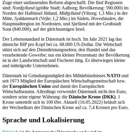
Zuge einer umfassenden Reform abgeschafft. Die fünf Regionen
sind:
Nordjylland
(größte Stadt: Aalborg; Bevölkerung: 590.000) im
Norden der Halbinsel Jütland,
Midtjylland
(Viborg; 1,3 Mio.) in der
Mitte,
Syddanmark
(Vejle; 1,2 Mio.) im Süden,
Hovedstaden
, die
Hauptstadtregion im Nordosten, und
Sjælland
mit der Großstadt
Sorø (840.000), auf der gleichnamigen Insel.
Der Lebensstandard in Dänemark ist hoch. Im Jahr 2021 lag das
dänische BIP pro Kopf bei ca. 68.000 US-Dollar. Die Wirtschaft
stützt sich auf den Dienstleistungssektor, den Handel und das
verarbeitende Gewerbe; nur ein kleiner Prozentsatz der Bevölkerung
ist in der Landwirtschaft und Fischerei tätig. Es überwiegen kleine
und mittelgroße Unternehmen.
Dänemark ist Gründungsmitglied des Militärbündnisses
NATO
und
seit 1973 Mitglied der Europäischen Wirtschaftsgemeinschaft bzw.
der
Europäischen Union
und damit des Europäischen
Wirtschaftsraums. Allerdings verwendet Dänemark nicht den Euro,
sondern seine eigene Währung: die
Dänische Krone (DKK)
. 1
Krone unterteilt sich in 100 Øre. Aktuell (16.05.2022) beläuft sich
der Wechselkurs der Dänischen Krone auf ca. 7,4 Kronen pro Euro.
Sprache und Lokalisierung