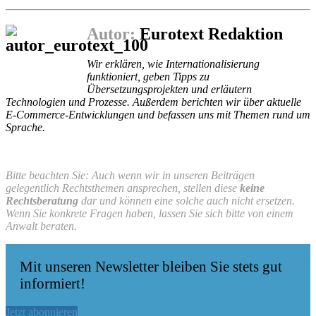
Autor:
Eurotext Redaktion
Wir erklären, wie Internationalisierung
funktioniert, geben Tipps zu
Übersetzungsprojekten und erläutern
Technologien und Prozesse. Außerdem berichten wir über aktuelle
E-Commerce-Entwicklungen und befassen uns mit Themen rund um
Sprache.
Bitte beachten Sie: Auch wenn wir in unseren Beiträgen
gelegentlich Rechtsthemen ansprechen, stellen diese
keine
Rechtsberatung
dar und können eine solche auch nicht ersetzen.
Wenn Sie konkrete Fragen haben, lassen Sie sich bitte von einem
Anwalt beraten.
Mit unseren Newsletter bleiben Sie stets gut
informiert!
Jetzt abonnieren