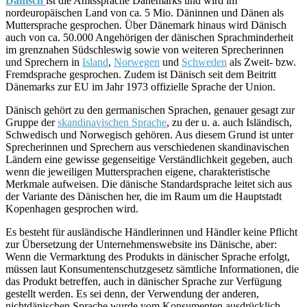
Dänisch
ist die Amtssprache Dänemarks und wird im
nordeuropäischen Land von ca. 5 Mio. Däninnen und Dänen als
Muttersprache gesprochen. Über Dänemark hinaus wird Dänisch
auch von ca. 50.000 Angehörigen der dänischen Sprachminderheit
im grenznahen Südschleswig sowie von weiteren Sprecherinnen
und Sprechern in
Island
,
Norwegen
und
Schweden
als Zweit- bzw.
Fremdsprache gesprochen. Zudem ist Dänisch seit dem Beitritt
Dänemarks zur EU im Jahr 1973 offizielle Sprache der Union.
Dänisch gehört zu den germanischen Sprachen, genauer gesagt zur
Gruppe der
skandinavischen Sprache
, zu der u. a. auch Isländisch,
Schwedisch und Norwegisch gehören. Aus diesem Grund ist unter
Sprecherinnen und Sprechern aus verschiedenen skandinavischen
Ländern eine gewisse gegenseitige Verständlichkeit gegeben, auch
wenn die jeweiligen Muttersprachen eigene, charakteristische
Merkmale aufweisen. Die dänische Standardsprache leitet sich aus
der Variante des Dänischen her, die im Raum um die Hauptstadt
Kopenhagen gesprochen wird.
Es besteht für ausländische Händlerinnen und Händler keine Pflicht
zur Übersetzung der Unternehmenswebsite ins Dänische, aber:
Wenn die Vermarktung des Produkts in dänischer Sprache erfolgt,
müssen laut Konsumentenschutzgesetz sämtliche Informationen, die
das Produkt betreffen, auch in dänischer Sprache zur Verfügung
gestellt werden. Es sei denn, der Verwendung der anderen,
nichtdänischen Sprache wurde vom Konsumenten ausdrücklich