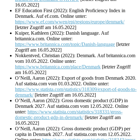
16.05.2022]
EF Education First (2022): English Proficiency Index in
Denmark. Auf ef.com. Online unter:
https://www.ef.com/wwen/epi/regions/europe/denmark/
[letzter Zugriff am 16.05.2022]
Kuiper, Kathleen (2022): Danish language. Auf
britannica.com. Online unter:
https://www.britannica.com/topic/Danish-language
[letzter
Zugriff am 16.05.2022]
Nokkentved, Christian (2022): Denmark. Auf britannica.com
vom 10.05.2022. Online unter:
https://www.britannica.com/place/Denmark
[letzter Zugriff
am 16.05.2022]
O’Neill, Aaron (2022): Export of goods from Denmark 2020.
Auf statista.com vom 01.03.2022. Online unter:
https://www.statista.com/statistics/318309/export-of-goods-to-
denmark/
[letzter Zugriff am 16.05.2022]
O’Neill, Aaron (2022): Gross domestic product (GDP) in
Denmark 2027. Auf statista.com vom 12.05.2022. Online
unter:
https://www.statista.com/statistics/318331/gross-
domestic-product-gdp-in-denmark/
[letzter Zugriff am
16.05.2022]
O’Neill, Aaron (2022): Gross domestic product (GDP) per
capita in Denmark 2027. Auf statista.com vom 12.05.2022.
Online unter:
https://www.statista.com/statistics/318343/gross-