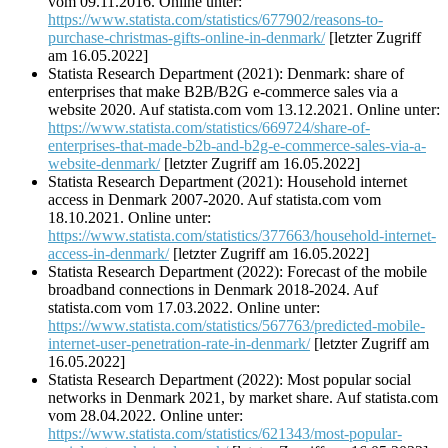
vom 09.11.2016. Online unter:
https://www.statista.com/statistics/677902/reasons-to-
purchase-christmas-gifts-online-in-denmark/
[letzter Zugriff
am 16.05.2022]
Statista Research Department (2021): Denmark: share of
enterprises that make B2B/B2G e-commerce sales via a
website 2020. Auf statista.com vom 13.12.2021. Online unter:
https://www.statista.com/statistics/669724/share-of-
enterprises-that-made-b2b-and-b2g-e-commerce-sales-via-a-
website-denmark/
[letzter Zugriff am 16.05.2022]
Statista Research Department (2021): Household internet
access in Denmark 2007-2020. Auf statista.com vom
18.10.2021. Online unter:
https://www.statista.com/statistics/377663/household-internet-
access-in-denmark/
[letzter Zugriff am 16.05.2022]
Statista Research Department (2022): Forecast of the mobile
broadband connections in Denmark 2018-2024. Auf
statista.com vom 17.03.2022. Online unter:
https://www.statista.com/statistics/567763/predicted-mobile-
internet-user-penetration-rate-in-denmark/
[letzter Zugriff am
16.05.2022]
Statista Research Department (2022): Most popular social
networks in Denmark 2021, by market share. Auf statista.com
vom 28.04.2022. Online unter:
https://www.statista.com/statistics/621343/most-popular-