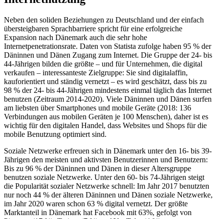
Neben den soliden Beziehungen zu Deutschland und der einfach
übersteigbaren Sprachbarriere spricht für eine erfolgreiche
Expansion nach Dänemark auch die sehr hohe
Internetpenetrationsrate. Daten von Statista zufolge haben 95 % der
Däninnen und Dänen Zugang zum Internet. Die Gruppe der 24- bis
44-Jährigen bilden die größte – und für Unternehmen, die digital
verkaufen – interessanteste Zielgruppe: Sie sind digitalaffin,
kauforientiert und ständig vernetzt – es wird geschätzt, dass bis zu
98 % der 24- bis 44-Jährigen mindestens einmal täglich das Internet
benutzen (Zeitraum 2014-2020). Viele Däninnen und Dänen surfen
am liebsten über Smartphones und mobile Geräte (2018: 136
Verbindungen aus mobilen Geräten je 100 Menschen), daher ist es
wichtig für den digitalen Handel, dass Websites und Shops für die
mobile Benutzung optimiert sind.
Soziale Netzwerke erfreuen sich in Dänemark unter den 16- bis 39-
Jährigen den meisten und aktivsten Benutzerinnen und Benutzern:
Bis zu 96 % der Däninnen und Dänen in dieser Altersgruppe
benutzen soziale Netzwerke. Unter den 60- bis 74-Jährigen steigt
die Popularität sozialer Netzwerke schnell: Im Jahr 2017 benutzten
nur noch 44 % der älteren Däninnen und Dänen soziale Netzwerke,
im Jahr 2020 waren schon 63 % digital vernetzt. Der größte
Marktanteil in Dänemark hat Facebook mit 63%, gefolgt von