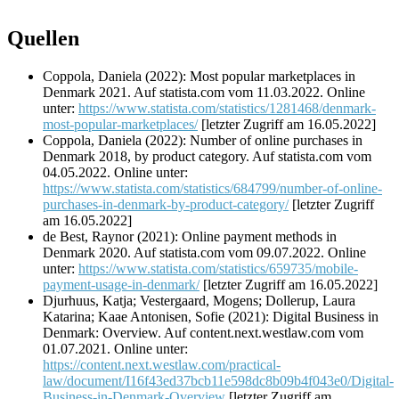
Quellen
Coppola, Daniela (2022): Most popular marketplaces in
Denmark 2021. Auf statista.com vom 11.03.2022. Online
unter:
https://www.statista.com/statistics/1281468/denmark-
most-popular-marketplaces/
[letzter Zugriff am 16.05.2022]
Coppola, Daniela (2022): Number of online purchases in
Denmark 2018, by product category. Auf statista.com vom
04.05.2022. Online unter:
https://www.statista.com/statistics/684799/number-of-online-
purchases-in-denmark-by-product-category/
[letzter Zugriff
am 16.05.2022]
de Best, Raynor (2021): Online payment methods in
Denmark 2020. Auf statista.com vom 09.07.2022. Online
unter:
https://www.statista.com/statistics/659735/mobile-
payment-usage-in-denmark/
[letzter Zugriff am 16.05.2022]
Djurhuus, Katja; Vestergaard, Mogens; Dollerup, Laura
Katarina; Kaae Antonisen, Sofie (2021): Digital Business in
Denmark: Overview. Auf content.next.westlaw.com vom
01.07.2021. Online unter:
https://content.next.westlaw.com/practical-
law/document/I16f43ed37bcb11e598dc8b09b4f043e0/Digital-
Business-in-Denmark-Overview
[letzter Zugriff am