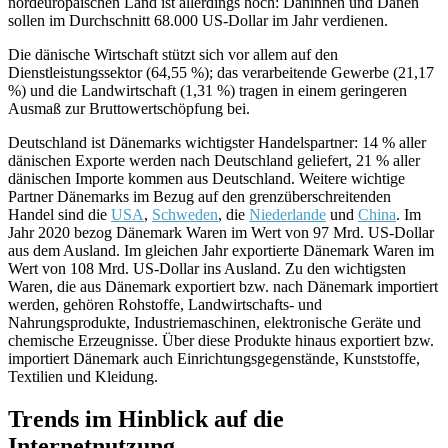
nordeuropäischen Land ist allerdings hoch: Däninnen und Dänen
sollen im Durchschnitt 68.000 US-Dollar im Jahr verdienen.
Die dänische Wirtschaft stützt sich vor allem auf den
Dienstleistungssektor (64,55 %); das verarbeitende Gewerbe (21,17
%) und die Landwirtschaft (1,31 %) tragen in einem geringeren
Ausmaß zur Bruttowertschöpfung bei.
Deutschland ist Dänemarks wichtigster Handelspartner: 14 % aller
dänischen Exporte werden nach Deutschland geliefert, 21 % aller
dänischen Importe kommen aus Deutschland. Weitere wichtige
Partner Dänemarks im Bezug auf den grenzüberschreitenden
Handel sind die
USA
,
Schweden
, die
Niederlande
und
China
. Im
Jahr 2020 bezog Dänemark Waren im Wert von 97 Mrd. US-Dollar
aus dem Ausland. Im gleichen Jahr exportierte Dänemark Waren im
Wert von 108 Mrd. US-Dollar ins Ausland. Zu den wichtigsten
Waren, die aus Dänemark exportiert bzw. nach Dänemark importiert
werden, gehören Rohstoffe, Landwirtschafts- und
Nahrungsprodukte, Industriemaschinen, elektronische Geräte und
chemische Erzeugnisse. Über diese Produkte hinaus exportiert bzw.
importiert Dänemark auch Einrichtungsgegenstände, Kunststoffe,
Textilien und Kleidung.
Trends im Hinblick auf die
Internetnutzung