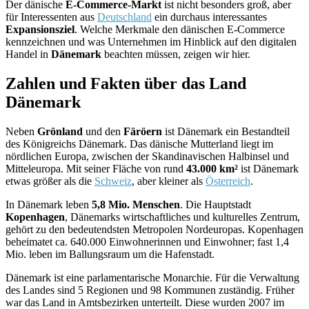
Der dänische
E-Commerce-Markt
ist nicht besonders groß, aber
für Interessenten aus
Deutschland
ein durchaus interessantes
Expansionsziel
. Welche Merkmale den dänischen E-Commerce
kennzeichnen und was Unternehmen im Hinblick auf den digitalen
Handel in
Dänemark
beachten müssen, zeigen wir hier.
Zahlen und Fakten über das Land
Dänemark
Neben
Grönland
und den
Färöern
ist Dänemark ein Bestandteil
des Königreichs Dänemark. Das dänische Mutterland liegt im
nördlichen Europa, zwischen der Skandinavischen Halbinsel und
Mitteleuropa. Mit seiner Fläche von rund
43.000 km²
ist Dänemark
etwas größer als die
Schweiz
, aber kleiner als
Österreich
.
In Dänemark leben
5,8 Mio. Menschen
. Die Hauptstadt
Kopenhagen
, Dänemarks wirtschaftliches und kulturelles Zentrum,
gehört zu den bedeutendsten Metropolen Nordeuropas. Kopenhagen
beheimatet ca. 640.000 Einwohnerinnen und Einwohner; fast 1,4
Mio. leben im Ballungsraum um die Hafenstadt.
Dänemark ist eine parlamentarische Monarchie. Für die Verwaltung
des Landes sind 5 Regionen und 98 Kommunen zuständig. Früher
war das Land in Amtsbezirken unterteilt. Diese wurden 2007 im