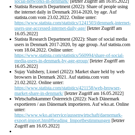
social-networks-in-denmark/
[letzter Zugriff am 16.05.2022]
Statista Research Department (2022): Share of people using
the internet daily in Denmark 2014-2020, by age. Auf
statista.com vom 23.02.2022. Online unter:
https://www.statista.com/statistics/1241503/denmark-internet-
users-use-accessed-internet-daily-age/
[letzter Zugriff am
16.05.2022]
Statista Research Department (2022): Share of social media
users in Denmark 2017-2020, by age group. Auf statista.com
vom 18.04.2022. Online unter:
https://www.statista.com/statistics/560994/share-of-social-
media-users-in-denmark-by-age-group/
[letzter Zugriff am
16.05.2022]
Sujay Vailshery, Lionel (2022): Market share held by web
browsers in Denmark 2021. Auf statista.com vom
21.02.2022. Online unter:
https://www.statista.com/statistics/421158/web-browser-
market-share-in-denmark/
[letzter Zugriff am 16.05.2022]
Wirtschaftskammer Österreich (2022): Nach Dänemark
exportieren / aus Dänemark importieren. Auf wko.at. Online
unter:
https://www.wko.at/service/aussenwirtschaft/daenemark-
export-import.html#heading_Importbestimmungen
[letzter
Zugriff am 16.05.2022]