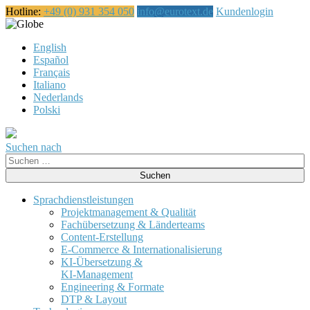
Hotline:
+49 (0) 931 354 050
info@eurotext.de
Kundenlogin
Deutsch
English
Español
Français
Italiano
Nederlands
Polski
Suchen nach
Suche
nach:
Sprachdienstleistungen
Projektmanagement & Qualität
Fachübersetzung & Länderteams
Content-Erstellung
E-Commerce & Internationalisierung
KI-Übersetzung &
KI-Management
Engineering & Formate
DTP & Layout