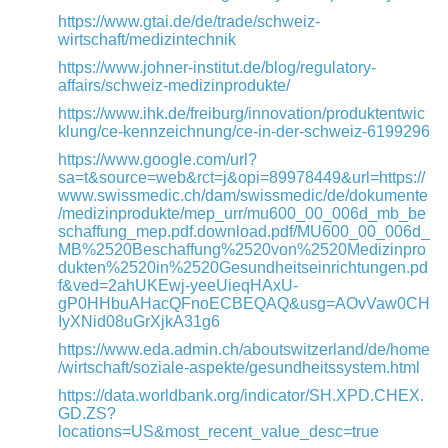
https://www.gtai.de/de/trade/schweiz-
wirtschaft/medizintechnik
https://www.johner-institut.de/blog/regulatory-
affairs/schweiz-medizinprodukte/
https://www.ihk.de/freiburg/innovation/produktentwic
klung/ce-kennzeichnung/ce-in-der-schweiz-6199296
https://www.google.com/url?
sa=t&source=web&rct=j&opi=89978449&url=https://
www.swissmedic.ch/dam/swissmedic/de/dokumente
/medizinprodukte/mep_urr/mu600_00_006d_mb_be
schaffung_mep.pdf.download.pdf/MU600_00_006d_
MB%2520Beschaffung%2520von%2520Medizinpro
dukten%2520in%2520Gesundheitseinrichtungen.pd
f&ved=2ahUKEwj-yeeUieqHAxU-
gP0HHbuAHacQFnoECBEQAQ&usg=AOvVaw0CH
IyXNid08uGrXjkA31g6
https://www.eda.admin.ch/aboutswitzerland/de/home
/wirtschaft/soziale-aspekte/gesundheitssystem.html
https://data.worldbank.org/indicator/SH.XPD.CHEX.
GD.ZS?
locations=US&most_recent_value_desc=true