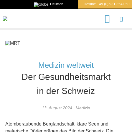
Deutsch
Hotline:
+49 (0) 931 354 050
S
u
c
h
e
n
n
a
c
Medizin weltweit
h
Der Gesundheitsmarkt
in der Schweiz
13. August 2024
|
Medizin
Atemberaubende Berglandschaft, klare Seen und
malerische Dörfer prägen das Bild der Schweiz. Die