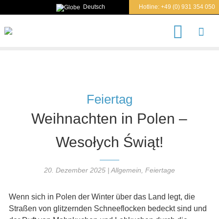
Deutsch
Hotline:
+49 (0) 931 354 050
S
u
c
h
e
n
n
a
Feiertag
c
h
Weihnachten in Polen –
Wesołych Świąt!
20. Dezember 2025
|
Allgemein
,
Feiertage
Wenn sich in Polen der Winter über das Land legt, die
Straßen von glitzernden Schneeflocken bedeckt sind und