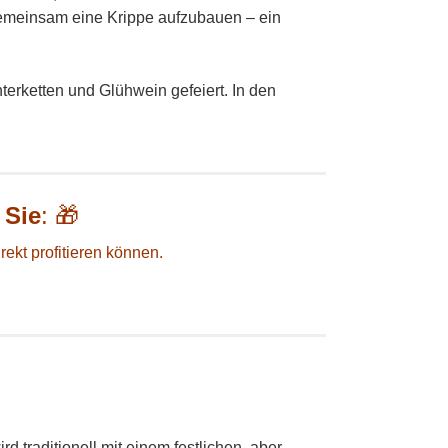
 gemeinsam eine Krippe aufzubauen – ein
terketten und Glühwein gefeiert. In den
 Sie
: 🎁
irekt profitieren können.
wird traditionell mit einem festlichen, aber