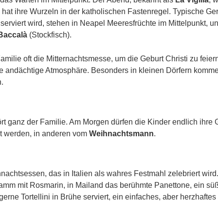
hat ihre Wurzeln in der katholischen Fastenregel. Typische Ge
serviert wird, stehen in Neapel Meeresfrüchte im Mittelpunkt, u
Baccalà
(Stockfisch).
e oft die Mitternachtsmesse, um die Geburt Christi zu feiern. 
ine andächtige Atmosphäre. Besonders in kleinen Dörfern ko
.
ört ganz der Familie. Am Morgen dürfen die Kinder endlich ihr
t werden, in anderen vom
Weihnachtsmann
.
chtsessen, das in Italien als wahres Festmahl zelebriert wird.
t Lamm mit Rosmarin, in Mailand das berühmte Panettone, ein s
rne Tortellini in Brühe serviert, ein einfaches, aber herzhaftes 