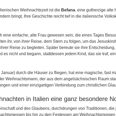
alienischen Weihnachtszeit ist die
Befana
, eine gutherzige alt
rn bringt. Ihre Geschichte reicht tief in die italienische Volks
h eine einfache, alte Frau gewesen sein, die eines Tages Besuc
ten ihr, von ihrer Reise, dem Stern zu folgen, um das Jesuskind
f ihrer Reise zu begleiten. Später bereute sie ihre Entscheidun
d es nicht und begann, stattdessen jedem Kind, das sie traf, e
 Januar) durch die Häuser zu fliegen, hat eine magische, fast m
als der Weihnachtsmann, der aus dem angelsächsischen Raum sta
lungen und einer einzigartigen Verbindung zum christlichen Gla
nachten in Italien eine ganz besondere N
einschaft und des Glaubens, durchdrungen von Traditionen, die 
rnachtsmessen bis hin zu den Festessen am Weihnachtsmorgen – 