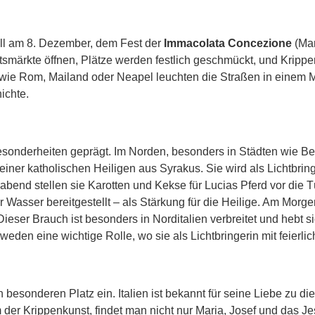
nell am 8. Dezember, dem Fest der
Immacolata Concezione
(Mar
chtsmärkte öffnen, Plätze werden festlich geschmückt, und Kri
 wie Rom, Mailand oder Neapel leuchten die Straßen in einem 
ichte.
 Besonderheiten geprägt. Im Norden, besonders in Städten wie B
 einer katholischen Heiligen aus Syrakus. Sie wird als Lichtbrin
rabend stellen sie Karotten und Kekse für Lucias Pferd vor die 
der Wasser bereitgestellt – als Stärkung für die Heilige. Am Mor
Dieser Brauch ist besonders in Norditalien verbreitet und hebt
weden eine wichtige Rolle, wo sie als Lichtbringerin mit feierli
 besonderen Platz ein. Italien ist bekannt für seine Liebe zu d
m der Krippenkunst, findet man nicht nur Maria, Josef und das 