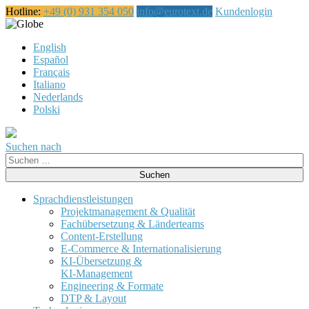
Hotline:
+49 (0) 931 354 050
info@eurotext.de
Kundenlogin
Deutsch
English
Español
Français
Italiano
Nederlands
Polski
Suchen nach
Suche
nach:
Sprachdienstleistungen
Projektmanagement & Qualität
Fachübersetzung & Länderteams
Content-Erstellung
E-Commerce & Internationalisierung
KI-Übersetzung &
KI-Management
Engineering & Formate
DTP & Layout