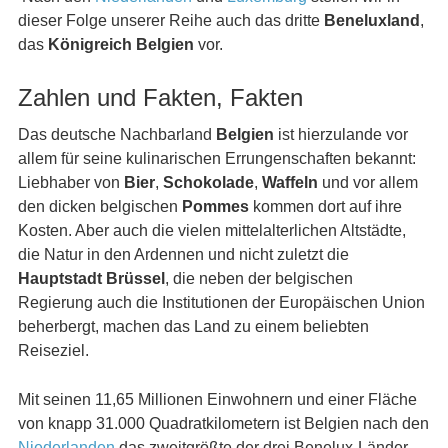
dieser Folge unserer Reihe auch das dritte
Beneluxland
,
das
Königreich Belgien
vor.
Zahlen und Fakten, Fakten
Das deutsche Nachbarland
Belgien
ist hierzulande vor
allem für seine kulinarischen Errungenschaften bekannt:
Liebhaber von
Bier
,
Schokolade
,
Waffeln
und vor allem
den dicken belgischen
Pommes
kommen dort auf ihre
Kosten. Aber auch die vielen mittelalterlichen Altstädte,
die Natur in den Ardennen und nicht zuletzt die
Hauptstadt Brüssel
, die neben der belgischen
Regierung auch die Institutionen der Europäischen Union
beherbergt, machen das Land zu einem beliebten
Reiseziel.
Mit seinen 11,65 Millionen Einwohnern und einer Fläche
von knapp 31.000 Quadratkilometern ist Belgien nach den
Niederlanden
das zweitgrößte der drei Benelux-Länder