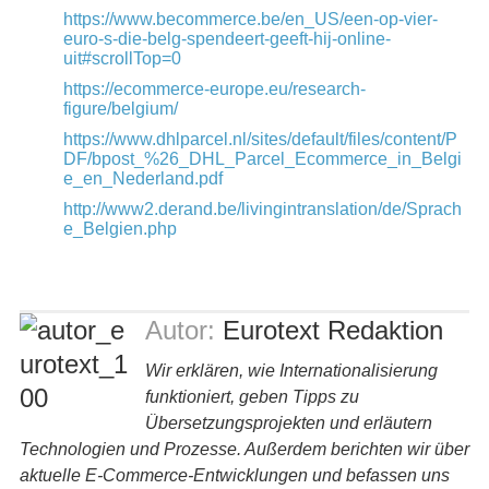
https://www.becommerce.be/en_US/een-op-vier-
euro-s-die-belg-spendeert-geeft-hij-online-
uit#scrollTop=0
https://ecommerce-europe.eu/research-
figure/belgium/
https://www.dhlparcel.nl/sites/default/files/content/P
DF/bpost_%26_DHL_Parcel_Ecommerce_in_Belgi
e_en_Nederland.pdf
http://www2.derand.be/livingintranslation/de/Sprach
e_Belgien.php
Autor:
Eurotext Redaktion
Wir erklären, wie Internationalisierung
funktioniert, geben Tipps zu
Übersetzungsprojekten und erläutern
Technologien und Prozesse. Außerdem berichten wir über
aktuelle E-Commerce-Entwicklungen und befassen uns