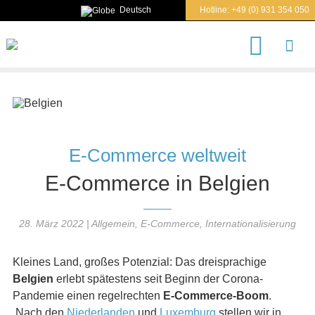
Deutsch
Hotline:
+49 (0) 931 354 050
S
u
c
h
e
n
n
a
c
E-Commerce weltweit
h
E-Commerce in Belgien
28. März 2022
|
Allgemein
,
E-Commerce
,
Internationalisierung
Kleines Land, großes Potenzial: Das dreisprachige
Belgien
erlebt spätestens seit Beginn der Corona-
Pandemie einen regelrechten
E-Commerce-Boom
.
Nach den
Niederlanden
und
Luxemburg
stellen wir in