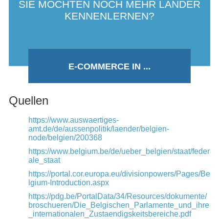
SIE MÖCHTEN NOCH MEHR LÄNDER
KENNENLERNEN?
E-COMMERCE IN ...
Quellen
https://www.auswaertiges-
amt.de/de/aussenpolitik/laender/belgien-
node/belgien/200368
https://www.belgium.be/de/ueber_belgien/staat/feder
ale_staat
https://portal.cor.europa.eu/divisionpowers/Pages/Be
lgium-Introduction.aspx
https://pdg.be/PortalData/34/Resources/dokumente/
broschueren/Die_Belgischen_Parlamente_und_ihre
_internationalen_Zustaendigskeitsbereiche.pdf