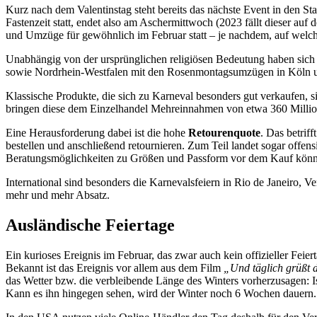
Kurz nach dem Valentinstag steht bereits das nächste Event in den St
Fastenzeit statt, endet also am Aschermittwoch (2023 fällt dieser auf 
und Umzüge für gewöhnlich im Februar statt – je nachdem, auf welche
Unabhängig von der ursprünglichen religiösen Bedeutung haben sic
sowie Nordrhein-Westfalen mit den Rosenmontagsumzügen in Köln un
Klassische Produkte, die sich zu Karneval besonders gut verkaufen, s
bringen diese dem Einzelhandel Mehreinnahmen von etwa 360 Millione
Eine Herausforderung dabei ist die hohe
Retourenquote
. Das betrif
bestellen und anschließend retournieren. Zum Teil landet sogar offen
Beratungsmöglichkeiten zu Größen und Passform vor dem Kauf könnte
International sind besonders die Karnevalsfeiern in Rio de Janeiro,
mehr und mehr Absatz.
Ausländische Feiertage
Ein kurioses Ereignis im Februar, das zwar auch kein offizieller Feiert
Bekannt ist das Ereignis vor allem aus dem Film
„Und täglich grüßt 
das Wetter bzw. die verbleibende Länge des Winters vorherzusagen: Is
Kann es ihn hingegen sehen, wird der Winter noch 6 Wochen dauern.