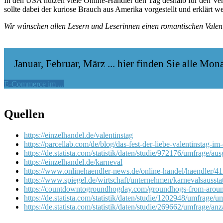
In den USA nutzen viele Online-Händler den Tag deshalb für den Vers
sollte dabei der kuriose Brauch aus Amerika vorgestellt und erklärt 
Wir wünschen allen Lesern und Leserinnen einen romantischen Valen
Januar, Februar, März ... hier finden Sie alle Mo
E-Commerce im ...
Quellen
https://einzelhandel.de/valentinstag
https://parcellab.com/de/blog/das-fest-der-liebe-valentinstag-i
https://de.statista.com/statistik/daten/studie/972176/umfrage/a
https://einzelhandel.de/karneval
https://www.onlinehaendler-news.de/online-handel/haendler/41
https://www.spiegel.de/wirtschaft/unternehmen/karnevalsaus
https://countdowntogroundhogday.com/groundhogs-from-aroun
https://de.statista.com/statistik/daten/studie/1202948/umfrage
https://de.statista.com/statistik/daten/studie/269662/umfrage/