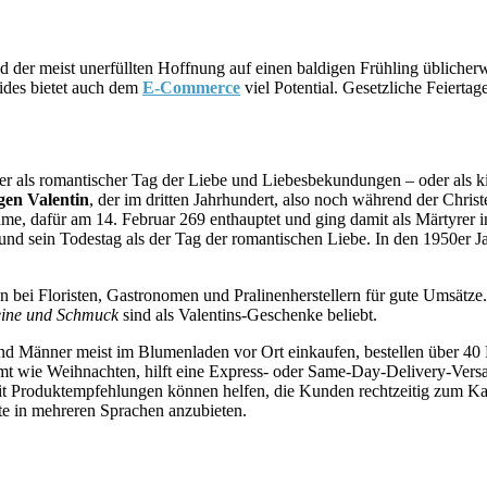
d der meist unerfüllten Hoffnung auf einen baldigen Frühling üblicher
ides bietet auch dem
E-Commerce
viel Potential. Gesetzliche Feiertag
der als romantischer Tag der Liebe und Liebesbekundungen – oder als ki
igen Valentin
, der im dritten Jahrhundert, also noch während der Chris
ame, dafür am 14. Februar 269 enthauptet und ging damit als Märtyrer 
enden und sein Todestag als der Tag der romantischen Liebe. In den 1950
n bei Floristen, Gastronomen und Pralinenherstellern für gute Umsätze
ine und Schmuck
sind als Valentins-Geschenke beliebt.
d Männer meist im Blumenladen vor Ort einkaufen, bestellen über 40 P
mt wie Weihnachten, hilft eine Express- oder Same-Day-Delivery-Vers
it Produktempfehlungen können helfen, die Kunden rechtzeitig zum Kauf
lte in mehreren Sprachen anzubieten.