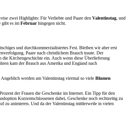
weise zwei Highlights: Für Verliebte und Paare den
Valentinstag
, und
e gibt es im
Februar
hingegen nicht.
tschiges und durchkommerzialisiertes Fest. Bleiben wir aber erst
tenverfolgung, Paare nach christlichem Brauch traute. Der
in die Kirchengeschichte ein. Auch wenn diese Überlieferung
er Jahren kam der Brauch aus Amerika und England nach
. Angeblich werden am Valentinstag viermal so viele
Blumen
rozent der Frauen die Geschenke im Internet. Ein Tipp für den
andoption Kurzentschlossenen dabei, Geschenke noch rechtzeitig zu
 zu animieren. Und da der Valentinstag mittlerweile in vielen