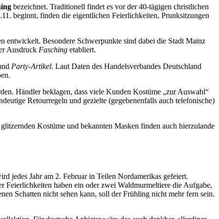
hing
bezeichnet. Traditionell findet es vor der 40-tägigen christlichen
.11. beginnt, finden die eigentlichen Feierlichkeiten, Prunksitzungen
ten entwickelt. Besondere Schwerpunkte sind dabei die Stadt Mainz
der Ausdruck
Fasching
etabliert.
und
Party-Artikel
. Laut Daten des Handelsverbandes Deutschland
ben.
werden. Händler beklagen, dass viele Kunden Kostüme „zur Auswahl“
ndeutige Retourregeln und gezielte (gegebenenfalls auch telefonische)
en, glitzernden Kostüme und bekannten Masken finden auch hierzulande
ird jedes Jahr am 2. Februar in Teilen Nordamerikas gefeiert.
Feierlichkeiten haben ein oder zwei Waldmurmeltiere die Aufgabe,
en Schatten nicht sehen kann, soll der Frühling nicht mehr fern sein.