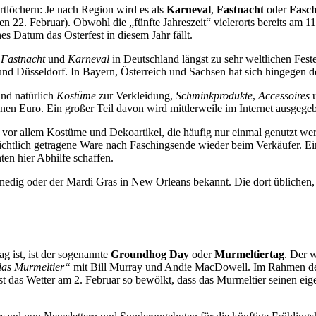
artlöchern: Je nach Region wird es als
Karneval
,
Fastnacht
oder
Fasc
den 22. Februar). Obwohl die „fünfte Jahreszeit“ vielerorts bereits am 11
s Datum das Osterfest in diesem Jahr fällt.
h
Fastnacht
und
Karneval
in Deutschland längst zu sehr weltlichen Fes
d Düsseldorf. In Bayern, Österreich und Sachsen hat sich hingegen 
ind natürlich
Kostüme
zur Verkleidung,
Schminkprodukte
,
Accessoires
n Euro. Ein großer Teil davon wird mittlerweile im Internet ausgege
ft vor allem Kostüme und Dekoartikel, die häufig nur einmal genutzt 
sichtlich getragene Ware nach Faschingsende wieder beim Verkäufer. Ei
n hier Abhilfe schaffen.
 Venedig oder der Mardi Gras in New Orleans bekannt. Die dort üblich
ag ist, ist der sogenannte
Groundhog Day
oder
Murmeltiertag
. Der w
das Murmeltier“
mit Bill Murray und Andie MacDowell. Im Rahmen der 
t das Wetter am 2. Februar so bewölkt, dass das Murmeltier seinen eigen