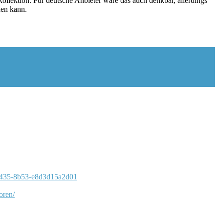
llektion. Für deutsche Anbieter wäre das auch denkbar, allerdings
den kann.
a-4435-8b53-e8d3d15a2d01
oren/