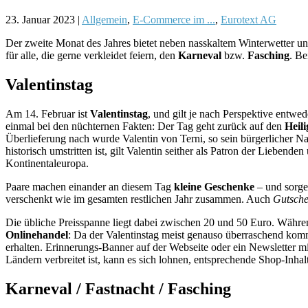
23. Januar 2023
|
Allgemein
,
E-Commerce im ...
,
Eurotext AG
Der zweite Monat des Jahres bietet neben nasskaltem Winterwetter un
für alle, die gerne verkleidet feiern, den
Karneval
bzw.
Fasching
. Be
Valentinstag
Am 14. Februar ist
Valentinstag
, und gilt je nach Perspektive entwe
einmal bei den nüchternen Fakten: Der Tag geht zurück auf den
Heil
Überlieferung nach wurde Valentin von Terni, so sein bürgerlicher N
historisch umstritten ist, gilt Valentin seither als Patron der Lieb
Kontinentaleuropa.
Paare machen einander an diesem Tag
kleine Geschenke
– und sorge
verschenkt wie im gesamten restlichen Jahr zusammen. Auch
Gutsche
Die übliche Preisspanne liegt dabei zwischen 20 und 50 Euro. Währen
Onlinehandel
: Da der Valentinstag meist genauso überraschend kom
erhalten. Erinnerungs-Banner auf der Webseite oder ein Newsletter m
Ländern verbreitet ist, kann es sich lohnen, entsprechende Shop-Inha
Karneval / Fastnacht / Fasching