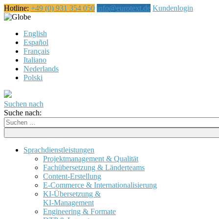
Hotline:
+49 (0) 931 354 050
info@eurotext.de
Kundenlogin
Deutsch
English
Español
Français
Italiano
Nederlands
Polski
Suchen nach
Suche nach:
Sprachdienstleistungen
Projektmanagement & Qualität
Fachübersetzung & Länderteams
Content-Erstellung
E-Commerce & Internationalisierung
KI-Übersetzung &
KI-Management
Engineering & Formate