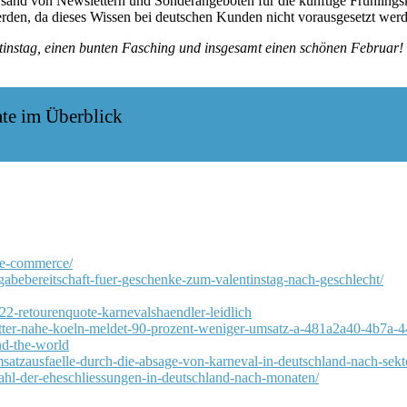
and von Newslettern und Sonderangeboten für die künftige Frühlingsko
werden, da dieses Wissen bei deutschen Kunden nicht vorausgesetzt wer
tinstag, einen bunten Fasching und insgesamt einen schönen Februar!
nate im Überblick
m-e-commerce/
usgabebereitschaft-fuer-geschenke-zum-valentinstag-nach-geschlecht/
22-retourenquote-karnevalshaendler-leidlich
statter-nahe-koeln-meldet-90-prozent-weniger-umsatz-a-481a2a40-4b7
d-the-world
/umsatzausfaelle-durch-die-absage-von-karneval-in-deutschland-nach-sekt
anzahl-der-eheschliessungen-in-deutschland-nach-monaten/