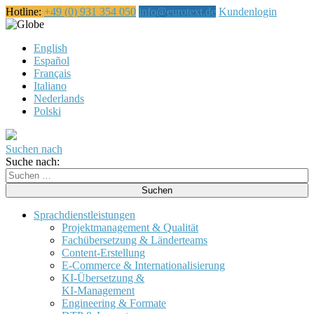
Hotline:
+49 (0) 931 354 050
info@eurotext.de
Kundenlogin
Deutsch
English
Español
Français
Italiano
Nederlands
Polski
Suchen nach
Suche nach:
Sprachdienstleistungen
Projektmanagement & Qualität
Fachübersetzung & Länderteams
Content-Erstellung
E-Commerce & Internationalisierung
KI-Übersetzung &
KI-Management
Engineering & Formate