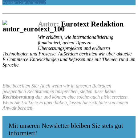
Wussten Sie schon ...?
Autor:
Eurotext Redaktion
Wir erklären, wie Internationalisierung
funktioniert, geben Tipps zu
Übersetzungsprojekten und erläutern
Technologien und Prozesse. Außerdem berichten wir über aktuelle
E-Commerce-Entwicklungen und befassen uns mit Themen rund um
Sprache.
Bitte beachten Sie: Auch wenn wir in unseren Beiträgen
gelegentlich Rechtsthemen ansprechen, stellen diese
keine
Rechtsberatung
dar und können eine solche auch nicht ersetzen.
Wenn Sie konkrete Fragen haben, lassen Sie sich bitte von einem
Anwalt beraten.
Mit unseren Newsletter bleiben Sie stets gut
informiert!