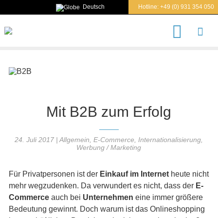
Deutsch
Hotline:
+49 (0) 931 354 050
S
u
c
h
e
n
n
a
c
Mit B2B zum Erfolg
h
24. Juli 2017
|
Allgemein
,
E-Commerce
,
Internationalisierung
,
Werbung / Marketing
Für Privatpersonen ist der
Einkauf im Internet
heute nicht
mehr wegzudenken. Da verwundert es nicht, dass der
E-
Commerce
auch bei
Unternehmen
eine immer größere
Bedeutung gewinnt. Doch warum ist das Onlineshopping