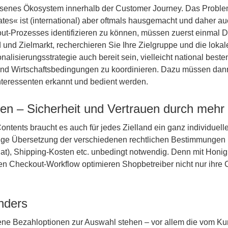
ossenes Ökosystem innerhalb der Customer Journey. Das Proble
s« ist (international) aber oftmals hausgemacht und daher a
t-Prozesses identifizieren zu können, müssen zuerst einmal Da
d und Zielmarkt, recherchieren Sie Ihre Zielgruppe und die lok
alisierungsstrategie auch bereit sein, vielleicht national best
 und Wirtschaftsbedingungen zu koordinieren. Dazu müssen dan
nteressenten erkannt und bedient werden.
eßen – Sicherheit und Vertrauen durch meh
ntents braucht es auch für jedes Zielland ein ganz individue
rtige Übersetzung der verschiedenen rechtlichen Bestimmungen u
), Shipping-Kosten etc. unbedingt notwendig. Denn mit Honig 
rten Checkout-Workflow optimieren Shopbetreiber nicht nur ihre
nders
ene Bezahloptionen zur Auswahl stehen – vor allem die vom Ku