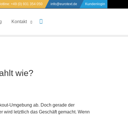
otline:
+49 (0) 931 354 050
info@eurotext.de
Kundenlogin
S
g
Kontakt
u
c
h
e
n
n
a
c
h
ahlt wie?
eckout-Umgebung ab. Doch gerade der
ier wird letztlich das Geschäft gemacht. Wenn