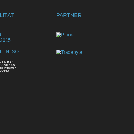
LITÄT
PARTNER
N EN ISO
00:2016-05
sternummer
7U563