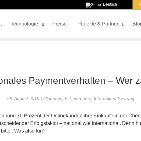
Deutsch
H
Technologie
Preise
Projekte & Partner
Blo
ionales Paymentverhalten – Wer z
26. August 2019
|
Allgemein
,
E-Commerce
,
Internationalisierung
n rund 70 Prozent der Onlinekunden ihre Einkäufe in der Ch
tscheidender Erfolgsfaktor – national wie international. Denn h
bitter. Was also tun?