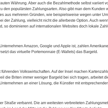
trauten Währung. Aber auch die Bezahlmethode selbst variiert v
u den populärsten Zahlungsarten. Also gibt man dem Kunden was
ies aus mehreren Gründen, wie beispielsweise wegen unter Um
i der Zahlung, vielleicht nicht die allerbeste Option. Auch w
d, so dominieren auf internationalen Websites doch lokale Zah
Unternehmen Amazon, Google und Apple ist, zahlen Amerikaner 
setzt das virtuelle Portemonnaie (E-Wallets) das Bargeld.
eit führenden Volkswirtschaften. Auf der Insel machen Kartenza
il die Briten immer weniger Bargeld bei sich tragen, arbeitet d
nternehmen an einer Lösung, die Künstler mit entsprechenden 
der Straße verbannt. Die am weitesten verbreiteten Zahlungsm