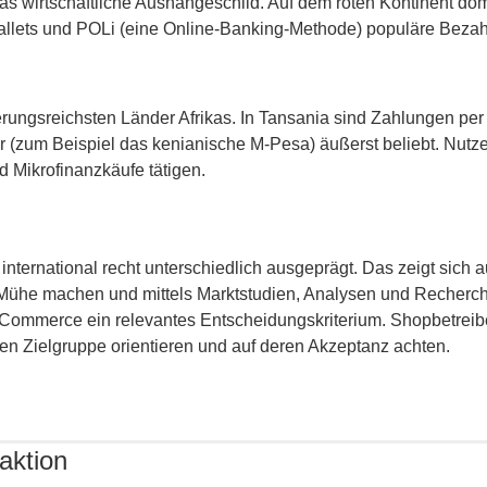
as wirtschaftliche Aushängeschild. Auf dem roten Kontinent domi
allets und POLi (eine Online-Banking-Methode) populäre Bezah
kerungsreichsten Länder Afrikas. In Tansania sind Zahlungen per 
 (zum Beispiel das kenianische M-Pesa) äußerst beliebt. Nutz
 Mikrofinanzkäufe tätigen.
international recht unterschiedlich ausgeprägt. Das zeigt sic
e Mühe machen und mittels Marktstudien, Analysen und Recherc
Commerce ein relevantes Entscheidungskriterium. Shopbetreibe
en Zielgruppe orientieren und auf deren Akzeptanz achten.
aktion