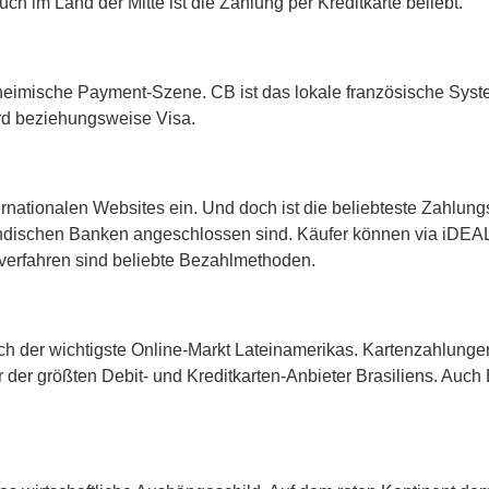
 im Land der Mitte ist die Zahlung per Kreditkarte beliebt.
 heimische Payment-Szene. CB ist das lokale französische Syste
rd beziehungsweise Visa.
ternationalen Websites ein. Und doch ist die beliebteste Zahlu
ndischen Banken angeschlossen sind. Käufer können via iDEAL 
verfahren sind beliebte Bezahlmethoden.
h der wichtigste Online-Markt Lateinamerikas. Kartenzahlungen 
r der größten Debit- und Kreditkarten-Anbieter Brasiliens. Auch 