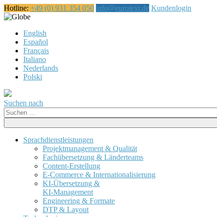
Hotline:
+49 (0) 931 354 050
info@eurotext.de
Kundenlogin
Deutsch
English
Español
Français
Italiano
Nederlands
Polski
Suchen nach
Suche
nach:
Sprachdienstleistungen
Projektmanagement & Qualität
Fachübersetzung & Länderteams
Content-Erstellung
E-Commerce & Internationalisierung
KI-Übersetzung &
KI-Management
Engineering & Formate
DTP & Layout