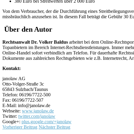
380 Euro bei Streitwerten über 2 000 Euro
Von dem Verbraucher, der die Durchführung eines Streitbeilegungsve
missbräuchlich anzusehen ist. In diesem Fall beträgt die Gebühr 30 E
Über den Autor
Rechtsanwalt Dr. Volker Baldus
arbeitet bei dem Online-Rechtsport
Topanbietern im Bereich Internet-Rechtsdienstleistungen. Immer mehr
Online-Handel sofort verbindlich am Telefon. Für dauerhafte Recht
Dokumente aus zahlreichen Rechtsgebieten wie z.B. Internetrecht, Arbe
Kontakt:
janolaw AG
Otto-Volger-Straße 3c
65843 Sulzbach/Taunus
Telefon: 06196/7722-500
Fax: 06196/7722-507
E-Mail: info@janolaw.de
Webseite:
www.janolaw.de
Twitter:
twitter.com/janolaw
Google+:
plus.google.com/+janolaw
Vorheriger Beitrag
Nächster Beitrag