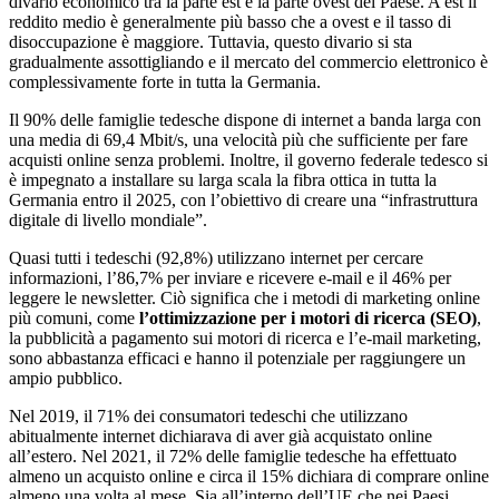
divario economico tra la parte est e la parte ovest del Paese. A est il
reddito medio è generalmente più basso che a ovest e il tasso di
disoccupazione è maggiore. Tuttavia, questo divario si sta
gradualmente assottigliando e il mercato del commercio elettronico è
complessivamente forte in tutta la Germania.
Il 90% delle famiglie tedesche dispone di internet a banda larga con
una media di 69,4 Mbit/s, una velocità più che sufficiente per fare
acquisti online senza problemi. Inoltre, il governo federale tedesco si
è impegnato a installare su larga scala la fibra ottica in tutta la
Germania entro il 2025, con l’obiettivo di creare una “infrastruttura
digitale di livello mondiale”.
Quasi tutti i tedeschi (92,8%) utilizzano internet per cercare
informazioni, l’86,7% per inviare e ricevere e-mail e il 46% per
leggere le newsletter. Ciò significa che i metodi di marketing online
più comuni, come
l’ottimizzazione per i motori di ricerca (SEO)
,
la pubblicità a pagamento sui motori di ricerca e l’e-mail marketing,
sono abbastanza efficaci e hanno il potenziale per raggiungere un
ampio pubblico.
Nel 2019, il 71% dei consumatori tedeschi che utilizzano
abitualmente internet dichiarava di aver già acquistato online
all’estero. Nel 2021, il 72% delle famiglie tedesche ha effettuato
almeno un acquisto online e circa il 15% dichiara di comprare online
almeno una volta al mese. Sia all’interno dell’UE che nei Paesi