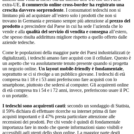
extra-UE,
il commercio online cross-border ha registrato una
crescita davvero sorprendente
. I consumatori tedeschi non si
limitano più ad acquistare all’estero solo i prodotti che non si
trovano in Germania e prestano sempre più attenzione al
prezzo del
prodotto
a prescindere dal Paese in cui ha sede l’azienda che lo
vende e alla
qualità del servizio di vendita e consegna
all’estero,
che spesso risulta addirittura migliore rispetto a quello offerto dalle
aziende tedesche.
Come le popolazioni della maggior parte dei Paesi industrializzati (e
digitalizzati), i tedeschi amano fare acquisti con il cellulare. Questo è
un aspetto che va assolutamente tenuto presente quando si progetta
un negozio online.
Un layout mobile-friendly è fondamentale
,
soprattutto se ci si rivolge a un pubblico giovane. I tedeschi di età
compresa tra i 18 e i 53 anni preferiscono fare acquisti con lo
smartphone, piuttosto che sedersi al computer. Gli acquirenti online
di età compresa tra i 54 e i 72 anni, invece, preferiscono usare il PC
o un portatile.
I tedeschi sono acquirenti cauti
: secondo un sondaggio di Statista,
il 59% dichiara di effettuare ricerche su internet prima di fare
acquisti importanti e il 47% presta particolare attenzione alle
recensioni dei prodotti. Per chi vende è quindi di fondamentale
importanza fare in modo che queste informazioni siano visibili e
accessibili agli utenti dello shop online. La maggior parte degli