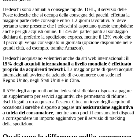
I tedeschi sono abituati a consegne rapide. DHL, il servizio delle
Poste tedesche che si occupa della consegna dei pacchi, effettua la
maggior parte delle consegne entro 1-2 giorni lavorativi. Si deve
pertanto tener presente che i tedeschi si aspettano queste tempistiche
anche per gli acquisti online. Il 14% dei partecipanti al sondaggio
dichiara di preferire la spedizione express, mentre il 12% vuole che
il pacco gli venga consegnato in giornata (opzione disponibile nelle
grandi città, ad esempio, tramite Amazon).
I tedeschi acquistano volentieri anche da siti web internazionali:
il
15% degli acquisti internazionali a livello mondiale è effettuato
proprio da acquirenti tedeschi
. La maggior parte di questi acquisti
internazionali avviene da aziende di e-commerce con sede nel
Regno Unito, negli Stati Uniti e in Cina.
Il 57% degli acquirenti online tedeschi si dichiara disposto a pagare
un supplemento per servizi aggiuntivi che permettano di ridurre i
rischi legati a un acquisto all’estero. Circa un terzo degli acquirenti
occasionali sarebbe disposto a pagare
un’assicurazione aggiuntiva
a tutela del consumatore
, mentre sono pochi i consumatori disposti
a corrispondere un importo aggiuntivo per il servizio di tracking
della spedizione.
Quali sono le differenze nell’e-commerce