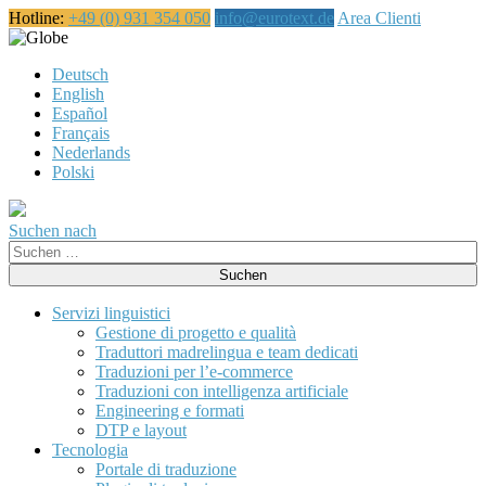
Hotline:
+49 (0) 931 354 050
info@eurotext.de
Area Clienti
Italiano
Deutsch
English
Español
Français
Nederlands
Polski
Suchen nach
Suche
nach:
Servizi linguistici
Gestione di progetto e qualità
Traduttori madrelingua e team dedicati
Traduzioni per l’e-commerce
Traduzioni con intelligenza artificiale
Engineering e formati
DTP e layout
Tecnologia
Portale di traduzione