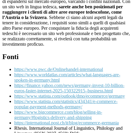
di espandersi sul mercato europeo, varcando i confini nazionali. Con
un sito web in lingua tedesca,
sarete anche ben posizionati per
raggiungere i clienti di altre aree europee tedescofone, come
l’Austria o la Svizzera
. Sebbene ci siano alcuni aspetti legali da
tenere in considerazione, i requisiti sono simili a quelli di qualsiasi
altro Paese europeo. Per conquistare la fiducia degli acquirenti
tedeschi è necessario un sito web professionale e ben progettato che,
se realizzato correttamente, si rivelerà con tutta probabilità un
investimento proficuo.
Fonti
https://www.pwc.de/Onlinehandel-international
https://www.worldatlas.com/articles/what-languages-are-
spoken-in-germany.html
https://finance.yahoo.com/news/germany-invest-10-billion-
euros-faster-internet-2025-150322915–business.html
https://www.statista.com/outlook/dmo/ecommerce/germany
https://www.statista.com/statistics/434341/e-commerce-
popular-payment-methods-germany/
https://www.bigcommerce.com/blog/selling-in-
germany/#logistics-delivery-and-shipping
https://international.post.ch/it/blog/ecommerce-germania
Rhesis. International Journal of Linguistics, Philology and