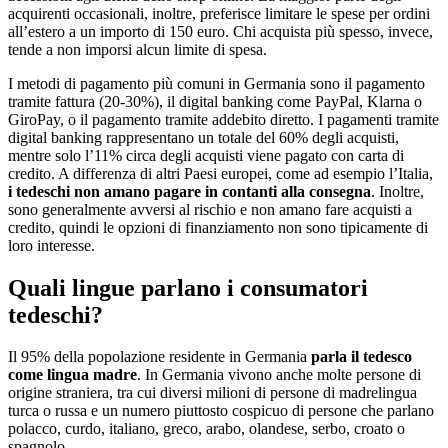
acquirenti occasionali, inoltre, preferisce limitare le spese per ordini
all’estero a un importo di 150 euro. Chi acquista più spesso, invece,
tende a non imporsi alcun limite di spesa.
I metodi di pagamento più comuni in Germania sono il pagamento
tramite fattura (20-30%), il digital banking come PayPal, Klarna o
GiroPay, o il pagamento tramite addebito diretto. I pagamenti tramite
digital banking rappresentano un totale del 60% degli acquisti,
mentre solo l’11% circa degli acquisti viene pagato con carta di
credito. A differenza di altri Paesi europei, come ad esempio l’Italia,
i tedeschi non amano pagare in contanti alla consegna
. Inoltre,
sono generalmente avversi al rischio e non amano fare acquisti a
credito, quindi le opzioni di finanziamento non sono tipicamente di
loro interesse.
Quali lingue parlano i consumatori
tedeschi?
Il 95% della popolazione residente in Germania
parla il tedesco
come lingua madre
. In Germania vivono anche molte persone di
origine straniera, tra cui diversi milioni di persone di madrelingua
turca o russa e un numero piuttosto cospicuo di persone che parlano
polacco, curdo, italiano, greco, arabo, olandese, serbo, croato o
spagnolo.