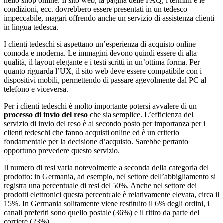
nello shop online. Il sito web, la pagina delle FAQ, i termini e le
condizioni, ecc. dovrebbero essere presentati in un tedesco
impeccabile, magari offrendo anche un servizio di assistenza clienti
in lingua tedesca.
I clienti tedeschi si aspettano un’esperienza di acquisto online
comoda e moderna. Le immagini devono quindi essere di alta
qualità, il layout elegante e i testi scritti in un’ottima forma. Per
quanto riguarda l’UX, il sito web deve essere compatibile con i
dispositivi mobili, permettendo di passare agevolmente dal PC al
telefono e viceversa.
Per i clienti tedeschi è molto importante potersi avvalere di un
processo di invio del reso
che sia semplice. L’efficienza del
servizio di invio del reso è al secondo posto per importanza per i
clienti tedeschi che fanno acquisti online ed è un criterio
fondamentale per la decisione d’acquisto. Sarebbe pertanto
opportuno prevedere questo servizio.
Il numero di resi varia notevolmente a seconda della categoria del
prodotto: in Germania, ad esempio, nel settore dell’abbigliamento si
registra una percentuale di resi del 50%. Anche nel settore dei
prodotti elettronici questa percentuale è relativamente elevata, circa il
15%. In Germania solitamente viene restituito il 6% degli ordini, i
canali preferiti sono quello postale (36%) e il ritiro da parte del
corriere (23%).