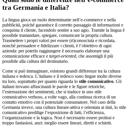
tra Germania e Italia?
La lingua gioca un ruolo determinante nell’e-commerce e nella
pubblicità, poiché garantisce il corretto passaggio di informazioni e
conquista il cliente, facendolo sentire a suo agio. Tramite la lingua è
possibile tramandare, spiegare, comunicare la propria cultura.
Trasmettere i propri valori per essere (ri)conosciuta e ricordata,
nonché persuadere e fidelizzare i clienti, è l’obiettivo di ogni
azienda: per poterlo raggiungere è necessario elaborare una
comunicazione efficace e
target-oriented
, che assomigli il più
possibile alla cultura del destinatario.
Come si può immaginare, esistono grandi differenze tra la cultura
italiana e tedesca. L’italiano e il tedesco sono lingue molto diverse
tra loro, soprattutto per quanto riguarda lo
stile comunicativo
. Gli
italiani trovano affascinanti le parole e le figure retoriche,
l’esternazione dei sentimenti, che si traduce in uno stile
comunicativo verboso, a volte vago, alla continua ricerca di un
contatto emotivo con il potenziale consumatore. Nel caso della
Germania invece, una cultura lineare-attiva e orientata ai dati, lo stile
comunicativo predilige l’esposizione di fatti, l’efficienza,
l’organizzazione e la logica. Non è necessario essere prolissi e
troppo fantasiosi, anzi: meglio essere lineari, diretti e schietti.