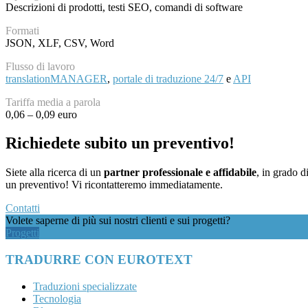
Descrizioni di prodotti, testi SEO, comandi di software
Formati
JSON, XLF, CSV, Word
Flusso di lavoro
translationMANAGER
,
portale di traduzione 24/7
e
API
Tariffa media a parola
0,06 – 0,09 euro
Richiedete subito un
preventivo
!
Siete alla ricerca di un
partner professionale e affidabile
, in grado d
un preventivo! Vi ricontatteremo immediatamente.
Contatti
Volete saperne di più sui nostri clienti e sui progetti?
Progetti
TRADURRE CON EUROTEXT
Traduzioni specializzate
Tecnologia