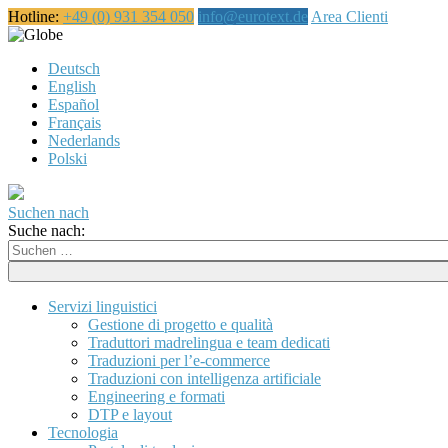
Hotline:
+49 (0) 931 354 050
info@eurotext.de
Area Clienti
Italiano
Deutsch
English
Español
Français
Nederlands
Polski
Suchen nach
Suche nach:
Servizi linguistici
Gestione di progetto e qualità
Traduttori madrelingua e team dedicati
Traduzioni per l’e-commerce
Traduzioni con intelligenza artificiale
Engineering e formati
DTP e layout
Tecnologia