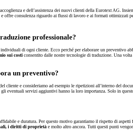
accoglienza e dell’assistenza dei nuovi clienti della Eurotext AG. Insieme
 e offre consulenza riguardo ai flussi di lavoro e ai formati ottimizzati 
 traduzione professionale?
individuali di ogni cliente. Ecco perché per elaborare un preventivo abbi
io sui costi
consentito dalle nostre tecnologie di traduzione. Una volta
bora un preventivo?
 del cliente e consideriamo ad esempio le ripetizioni all’interno del docum
 e gli eventuali servizi aggiuntivi hanno la loro importanza. Solo in q
affidabile e duratura. Per questo motivo garantiamo il rispetto di aspetti
li, i diritti di proprietà
e molto altro ancora. Tutti questi punti vengono