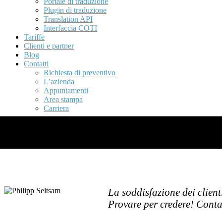
Portale di traduzione
Plugin di traduzione
Translation API
Interfaccia COTI
Tariffe
Clienti e partner
Blog
Contatti
Richiesta di preventivo
L’azienda
Appuntamenti
Area stampa
Carriera
Tariffe e offerte per i vostri pro
La soddisfazione dei client
Provare per credere! Conta