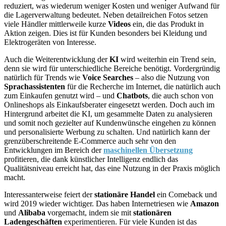
reduziert, was wiederum weniger Kosten und weniger Aufwand für
die Lagerverwaltung bedeutet. Neben detailreichen Fotos setzen
viele Händler mittlerweile kurze
Videos
ein, die das Produkt in
Aktion zeigen. Dies ist für Kunden besonders bei Kleidung und
Elektrogeräten von Interesse.
Auch die Weiterentwicklung der
KI
wird weiterhin ein Trend sein,
denn sie wird für unterschiedliche Bereiche benötigt. Vordergründig
natürlich für Trends wie
Voice Searches
– also die Nutzung von
Sprachassistenten
für die Recherche im Internet, die natürlich auch
zum Einkaufen genutzt wird – und
Chatbots
, die auch schon von
Onlineshops als Einkaufsberater eingesetzt werden. Doch auch im
Hintergrund arbeitet die KI, um gesammelte Daten zu analysieren
und somit noch gezielter auf Kundenwünsche eingehen zu können
und personalisierte Werbung zu schalten. Und natürlich kann der
grenzüberschreitende E-Commerce auch sehr von den
Entwicklungen im Bereich der
maschinellen Übersetzung
profitieren, die dank künstlicher Intelligenz endlich das
Qualitätsniveau erreicht hat, das eine Nutzung in der Praxis möglich
macht.
Interessanterweise feiert der
stationäre Handel
ein Comeback und
wird 2019 wieder wichtiger. Das haben Internetriesen wie
Amazon
und
Alibaba
vorgemacht, indem sie mit
stationären
Ladengeschäften
experimentieren. Für viele Kunden ist das