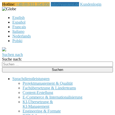
Hotline:
+49 (0) 931 354 050
info@eurotext.de
Kundenlogin
Deutsch
English
Español
Français
Italiano
Nederlands
Polski
Suchen nach
Suche nach:
Sprachdienstleistungen
Projektmanagement & Qualität
Fachübersetzung & Länderteams
Content-Erstellung
E-Commerce & Internationalisierung
KI-Übersetzung &
KI-Management
Engineering & Formate