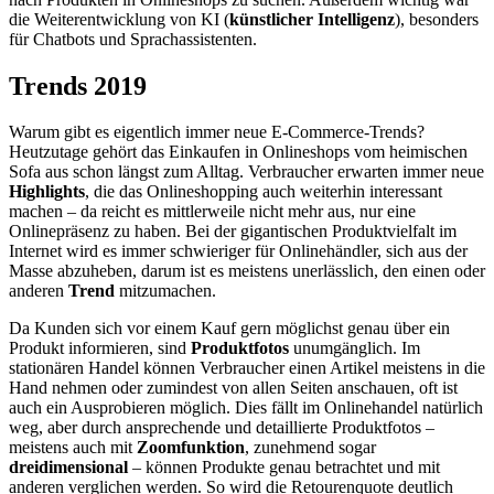
die Weiterentwicklung von KI (
künstlicher Intelligenz
), besonders
für Chatbots und Sprachassistenten.
Trends 2019
Warum gibt es eigentlich immer neue E-Commerce-Trends?
Heutzutage gehört das Einkaufen in Onlineshops vom heimischen
Sofa aus schon längst zum Alltag. Verbraucher erwarten immer neue
Highlights
, die das Onlineshopping auch weiterhin interessant
machen – da reicht es mittlerweile nicht mehr aus, nur eine
Onlinepräsenz zu haben. Bei der gigantischen Produktvielfalt im
Internet wird es immer schwieriger für Onlinehändler, sich aus der
Masse abzuheben, darum ist es meistens unerlässlich, den einen oder
anderen
Trend
mitzumachen.
Da Kunden sich vor einem Kauf gern möglichst genau über ein
Produkt informieren, sind
Produktfotos
unumgänglich. Im
stationären Handel können Verbraucher einen Artikel meistens in die
Hand nehmen oder zumindest von allen Seiten anschauen, oft ist
auch ein Ausprobieren möglich. Dies fällt im Onlinehandel natürlich
weg, aber durch ansprechende und detaillierte Produktfotos –
meistens auch mit
Zoomfunktion
, zunehmend sogar
dreidimensional
– können Produkte genau betrachtet und mit
anderen verglichen werden. So wird die Retourenquote deutlich