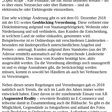
„Open Scope“: Alle Produkte, die mit Strom betrieben werden – sei
es über einen Netzstecker oder über Batterien – sind als
elektronische oder Elektrogeräte einzuordnen.
Eine sehr wichtige Änderung gibt es seit dem 03. Dezember 2018
mit der EU-weiten
Geoblocking-Verordnung
. Diese verbietet eine
Diskriminierung aufgrund von Staatsangehörigekeit, Wohnsitz oder
Niederlassung und soll verhindern, dass Kunden die Entscheidung,
in welchem Land sie online einkaufen, genommen wird.
Beispielsweise ist es Onlineshops mit verschiedenen Länderseiten –
besonders mit länderspezifisch unterschiedlichem Angebot und
Preisen – untersagt, Kunden aufgrund ihres Standortes (aus der IP-
Adresse ermittelt) automatisch auf die entsprechende Länderseite
weiterzuleiten. Dies muss vom Kunden bestätigt bzw. aktiv
ausgewählt werden. Da die Verordnung allerdings noch unausgereift
ist und es einige Ausnahmen gibt, die berücksichtigt werden
müssen, kommt es sowohl bei Händlern als auch bei Verbrauchern
zu Verwirrungen.
Neben diesen neuen Regelungen und Verordnungen gab es 2018
natürlich auch Trends, die sich im Laufe des Jahres immer weiter
entwickelt haben. Einer davon ist der zunehmende Einsatz von AR
(
Augmented Reality
– erweiterte Realität) im E-Commerce und
teilweise damit in Zusammenhang auch die Bildsuche. So gibt es die
Möglichkeit, Gegenstände zu fotografieren und anhand des Fotos
nach Produkten in Onlineshops zu suchen. Außerdem wichtig war