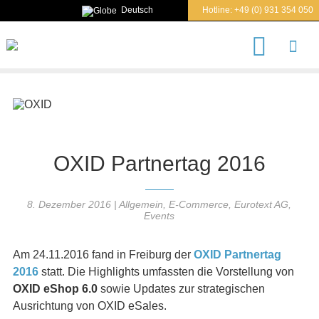
Deutsch
Hotline:
+49 (0) 931 354 050
S
u
c
h
e
n
n
a
c
OXID Partnertag 2016
h
8. Dezember 2016
|
Allgemein
,
E-Commerce
,
Eurotext AG
,
Events
Am 24.11.2016 fand in Freiburg der
OXID Partnertag
2016
statt. Die Highlights umfassten die Vorstellung von
OXID eShop 6.0
sowie Updates zur strategischen
Ausrichtung von OXID eSales.