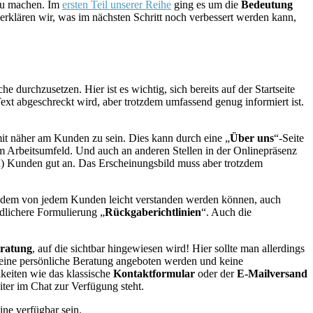
 zu machen. Im
ersten Teil unserer Reihe
ging es um die
Bedeutung
rklären wir, was im nächsten Schritt noch verbessert werden kann,
urchzusetzen. Hier ist es wichtig, sich bereits auf der Startseite
Text abgeschreckt wird, aber trotzdem umfassend genug informiert ist.
t näher am Kunden zu sein. Dies kann durch eine „
Über uns
“-Seite
 Arbeitsumfeld. Und auch an anderen Stellen in der Onlinepräsenz
n) Kunden gut an. Das Erscheinungsbild muss aber trotzdem
rotzdem von jedem Kunden leicht verstanden werden können, auch
ndlichere Formulierung „
Rückgaberichtlinien
“. Auch die
eratung
, auf die sichtbar hingewiesen wird! Hier sollte man allerdings
ll eine persönliche Beratung angeboten werden und keine
keiten wie das klassische
Kontaktformular
oder der
E-Mailversand
iter im Chat zur Verfügung steht.
ine verfügbar sein.