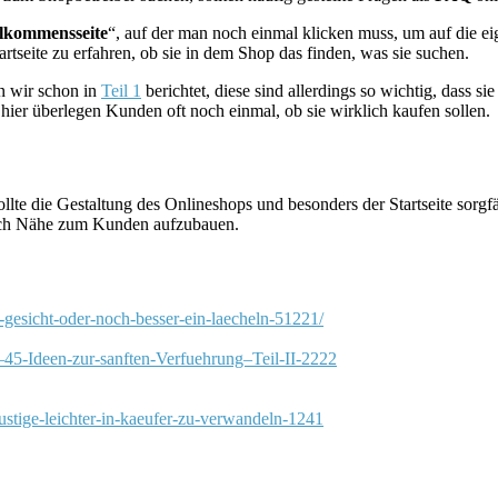
lkommensseite
“, auf der man noch einmal klicken muss, um auf die eig
tartseite zu erfahren, ob sie in dem Shop das finden, was sie suchen.
n wir schon in
Teil 1
berichtet, diese sind allerdings so wichtig, dass s
r überlegen Kunden oft noch einmal, ob sie wirklich kaufen sollen.
sollte die Gestaltung des Onlineshops und besonders der Startseite sorg
urch Nähe zum Kunden aufzubauen.
gesicht-oder-noch-besser-ein-laecheln-51221/
t—45-Ideen-zur-sanften-Verfuehrung–Teil-II-2222
ustige-leichter-in-kaeufer-zu-verwandeln-1241