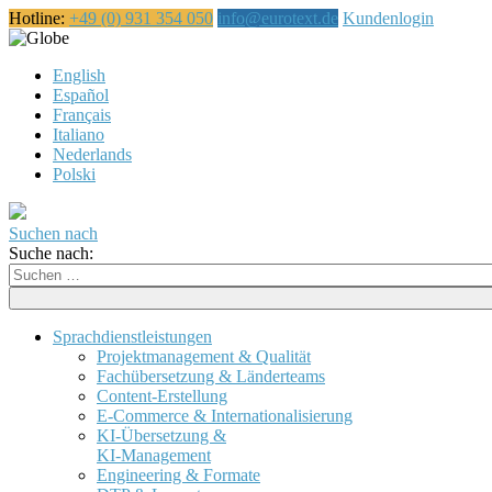
Hotline:
+49 (0) 931 354 050
info@eurotext.de
Kundenlogin
Deutsch
English
Español
Français
Italiano
Nederlands
Polski
Suchen nach
Suche nach:
Sprachdienstleistungen
Projektmanagement & Qualität
Fachübersetzung & Länderteams
Content-Erstellung
E-Commerce & Internationalisierung
KI-Übersetzung &
KI-Management
Engineering & Formate