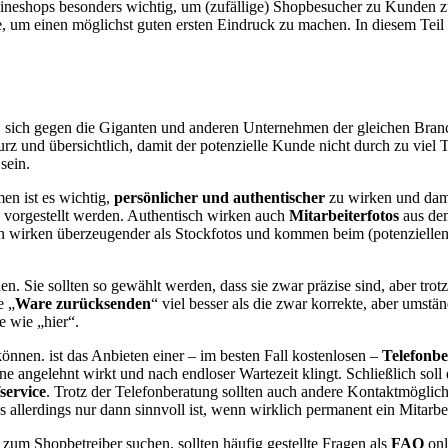
nlineshops besonders wichtig, um (zufällige) Shopbesucher zu Kunden
 um einen möglichst guten ersten Eindruck zu machen. In diesem Teil e
ich gegen die Giganten und anderen Unternehmen der gleichen Branche d
urz und übersichtlich, damit der potenzielle Kunde nicht durch zu viel 
sein.
en ist es wichtig,
persönlicher und authentischer
zu wirken und dami
 vorgestellt werden. Authentisch wirken auch
Mitarbeiterfotos
aus dem
en wirken überzeugender als Stockfotos und kommen beim (potenzielle
n. Sie sollten so gewählt werden, dass sie zwar präzise sind, aber t
e „
Ware zurücksenden
“ viel besser als die zwar korrekte, aber umstä
e wie „hier“.
önnen. ist das Anbieten einer – im besten Fall kostenlosen –
Telefonb
ne angelehnt wirkt und nach endloser Wartezeit klingt. Schließlich so
service
. Trotz der Telefonberatung sollten auch andere Kontaktmöglich
 allerdings nur dann sinnvoll ist, wenn wirklich permanent ein Mitarbe
 zum Shopbetreiber suchen, sollten häufig gestellte Fragen als
FAQ
onl