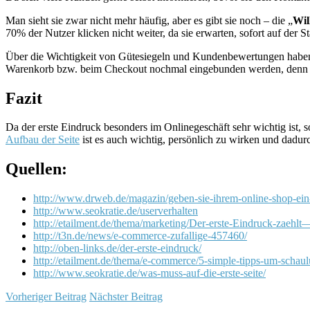
Man sieht sie zwar nicht mehr häufig, aber es gibt sie noch – die „
Wil
70% der Nutzer klicken nicht weiter, da sie erwarten, sofort auf der S
Über die Wichtigkeit von Gütesiegeln und Kundenbewertungen habe
Warenkorb bzw. beim Checkout nochmal eingebunden werden, denn hie
Fazit
Da der erste Eindruck besonders im Onlinegeschäft sehr wichtig ist, 
Aufbau der Seite
ist es auch wichtig, persönlich zu wirken und dad
Quellen:
http://www.drweb.de/magazin/geben-sie-ihrem-online-shop-ein-
http://www.seokratie.de/userverhalten
http://etailment.de/thema/marketing/Der-erste-Eindruck-zaehl
http://t3n.de/news/e-commerce-zufallige-457460/
http://oben-links.de/der-erste-eindruck/
http://etailment.de/thema/e-commerce/5-simple-tipps-um-schaul
http://www.seokratie.de/was-muss-auf-die-erste-seite/
Vorheriger Beitrag
Nächster Beitrag