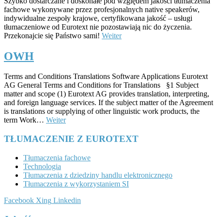
Szybko dostarczane i doskonałe pod względem jakości tłumaczenia
fachowe wykonywane przez profesjonalnych native speakerów,
indywidualne zespoły krajowe, certyfikowana jakość – usługi
tłumaczeniowe od Eurotext nie pozostawiają nic do życzenia.
Przekonajcie się Państwo sami!
Weiter
OWH
Terms and Conditions Translations Software Applications Eurotext
AG General Terms and Conditions for Translations §1 Subject
matter and scope (1) Eurotext AG provides translation, interpreting,
and foreign language services. If the subject matter of the Agreement
is translations or supplying of other linguistic work products, the
term Work…
Weiter
TŁUMACZENIE Z EUROTEXT
Tłumaczenia fachowe
Technologia
Tłumaczenia z dziedziny handlu elektronicznego
Tłumaczenia z wykorzystaniem SI
Facebook
Xing
Linkedin