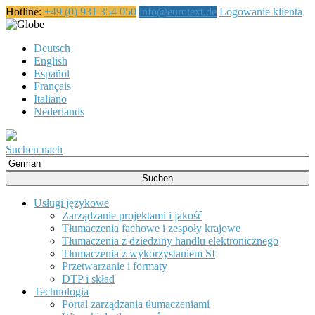
Hotline:
+49 (0) 931 354 050
info@eurotext.de
Logowanie klienta
Polski
Deutsch
English
Español
Français
Italiano
Nederlands
Suchen nach
Suche
nach:
Usługi językowe
Zarządzanie projektami i jakość
Tłumaczenia fachowe i zespoły krajowe
Tłumaczenia z dziedziny handlu elektronicznego
Tłumaczenia z wykorzystaniem SI
Przetwarzanie i formaty
DTP i skład
Technologia
Portal zarządzania tłumaczeniami