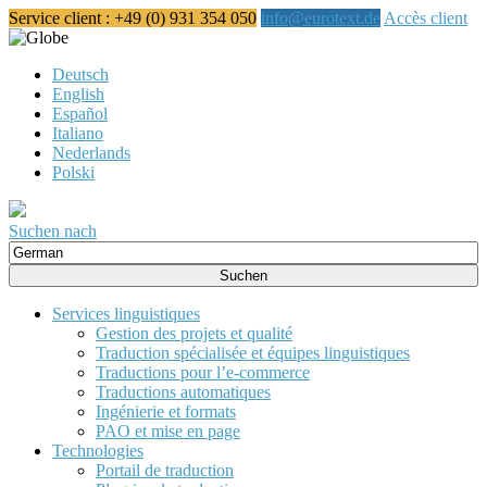
Service client : +49 (0) 931 354 050
info@eurotext.de
Accès client
Français
Deutsch
English
Español
Italiano
Nederlands
Polski
Suchen nach
Suche
nach:
Services linguistiques
Gestion des projets et qualité
Traduction spécialisée et équipes linguistiques
Traductions pour l’e-commerce
Traductions automatiques
Ingénierie et formats
PAO et mise en page
Technologies
Portail de traduction