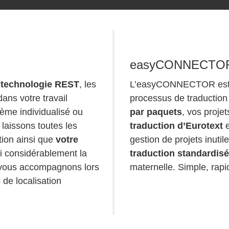
easyCONNECTO
a
technologie REST
, les
L’easyCONNECTOR est l’
ans votre travail
processus de traduction
ème individualisé ou
par paquets
, vos proje
laissons toutes les
traduction d’Eurotext
e
tion ainsi que
votre
gestion de projets inutil
i considérablement la
traduction standardis
s vous accompagnons lors
maternelle. Simple, rapid
 de localisation