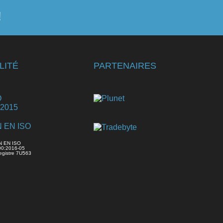
!
LITÉ
PARTENAIRES
N EN ISO
00:2016-05
egistre 7U563