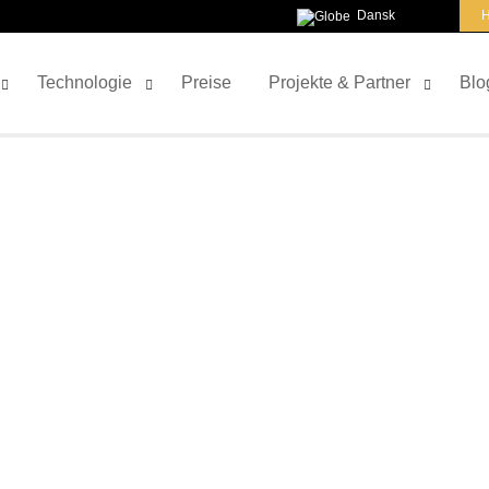
Dansk
H
Technologie
Preise
Projekte & Partner
Blo
ANGEBOT ANFORDERN
ehr gerne! Hier finden Sie alle nötigen Informationen, w