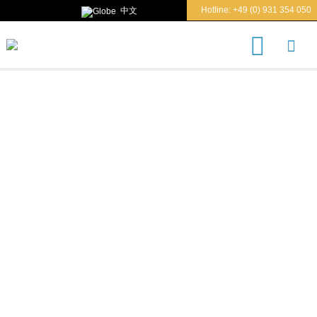
Hotline:
+49 (0) 931 354 050
中文
S
u
c
h
e
n
n
a
c
ANGEBOT ANFORDERN
h
Sie möchten ein unverbindliches Angebot? Sehr
gerne! Hier finden Sie alle nötigen Informationen,
wie Sie uns Ihre Anfrage übermitteln können: