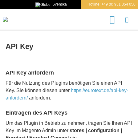
Svenska
Hotline:
+49 (0) 931 354 050
S
u
c
h
e
API Key
n
n
a
c
h
API Key anfordern
Für die Nutzung des Plugins benötigen Sie einen API
Key. Sie können diesen unter
https://eurotext.de/api-key-
anfordern/
anfordern.
Eintragen des API Keys
Um das Plugin in Betrieb zu nehmen, tragen Sie Ihren API
Key im Magento Admin unter
stores | configuration |
Eurotext | Eurotext General
ein.