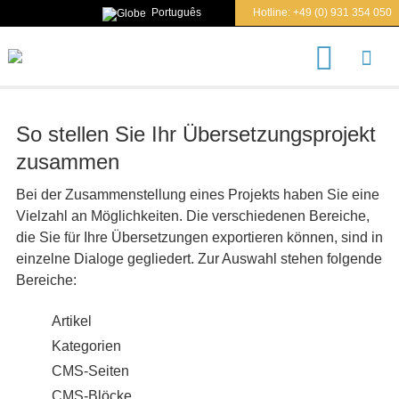
Português
Hotline:
+49 (0) 931 354 050
S
u
c
h
e
So stellen Sie Ihr Übersetzungsprojekt
n
n
zusammen
a
c
Bei der Zusammenstellung eines Projekts haben Sie eine
h
Vielzahl an Möglichkeiten. Die verschiedenen Bereiche,
die Sie für Ihre Übersetzungen exportieren können, sind in
einzelne Dialoge gegliedert. Zur Auswahl stehen folgende
Bereiche:
Artikel
Kategorien
CMS-Seiten
CMS-Blöcke