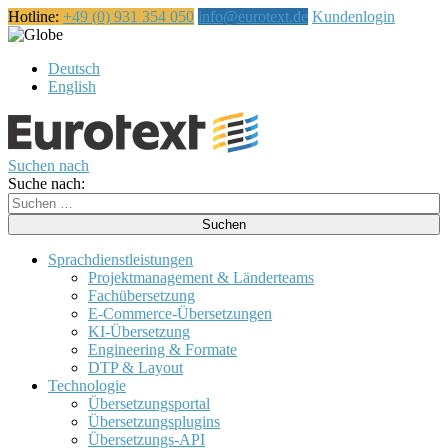
Hotline:
+49 (0) 931 354 050
info@eurotext.de
Kundenlogin
Português
Deutsch
English
Suchen nach
Suche nach:
Sprachdienstleistungen
Projektmanagement & Länderteams
Fachübersetzung
E-Commerce-Übersetzungen
KI-Übersetzung
Engineering & Formate
DTP & Layout
Technologie
Übersetzungsportal
Übersetzungsplugins
Übersetzungs-API