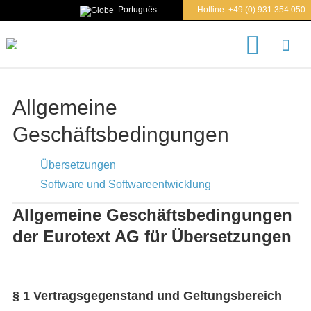
Português
Hotline:
+49 (0) 931 354 050
S
u
c
h
e
Allgemeine
n
n
Geschäftsbedingungen
a
c
h
Übersetzungen
Software und Softwareentwicklung
Allgemeine Geschäftsbedingungen
der Eurotext AG für Übersetzungen
§ 1 Vertragsgegenstand und Geltungsbereich