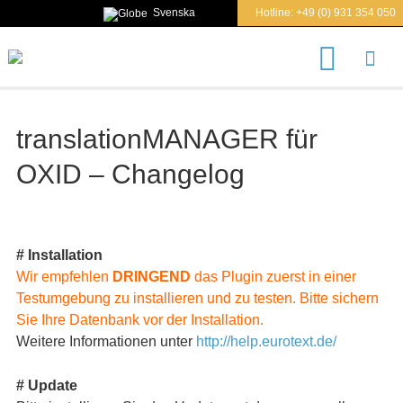
Svenska
Hotline:
+49 (0) 931 354 050
S
u
c
h
e
translationMANAGER für
n
n
OXID – Changelog
a
c
h
# Installation
Wir empfehlen
DRINGEND
das Plugin zuerst in einer
Testumgebung zu installieren und zu testen. Bitte sichern
Sie Ihre Datenbank vor der Installation.
Weitere Informationen unter
http://help.eurotext.de/
# Update