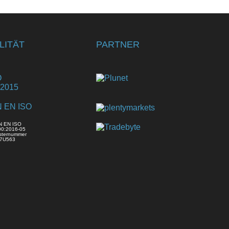
LITÄT
PARTNER
N EN ISO
00:2016-05
sternummer
7U563