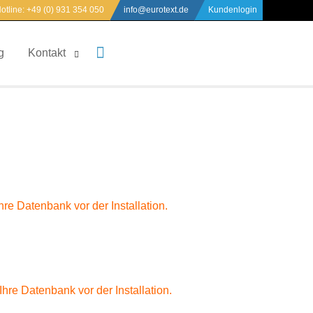
otline:
+49 (0) 931 354 050
info@eurotext.de
Kundenlogin
S
g
Kontakt
u
c
h
e
n
n
a
c
h
hre Datenbank vor der Installation.
Ihre Datenbank vor der Installation.