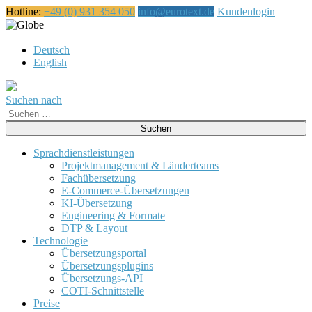
Hotline:
+49 (0) 931 354 050
info@eurotext.de
Kundenlogin
中文
Deutsch
English
Suchen nach
Suche
nach:
Sprachdienstleistungen
Projektmanagement & Länderteams
Fachübersetzung
E-Commerce-Übersetzungen
KI-Übersetzung
Engineering & Formate
DTP & Layout
Technologie
Übersetzungsportal
Übersetzungsplugins
Übersetzungs-API
COTI-Schnittstelle
Preise