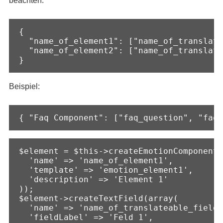
beachten:
{ 

  "name_of_element1": ["name_of_translate
  "name_of_element2": ["name_of_translate
}
Beispiel:
{ "Faq Component": ["faq_question", "faq_
$element = $this->createEmotionComponent(
  'name' => 'name_of_element1',          
  'template' => 'emotion_element1',

  'description' => 'Element 1'

));

$element->createTextField(array(

  'name' => 'name_of_translateable_field1
  'fieldLabel' => 'Feld 1',
