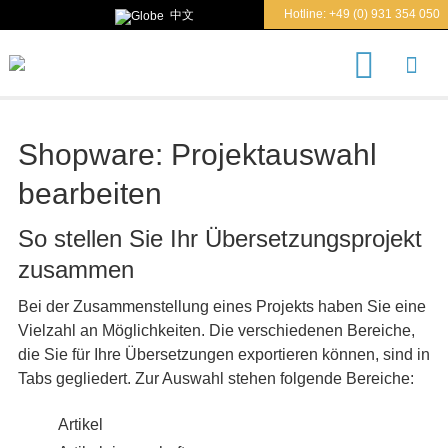
Hotline:
+49 (0) 931 354 050
中文
S
u
c
h
e
Shopware: Projektauswahl
n
n
bearbeiten
a
c
h
So stellen Sie Ihr Übersetzungsprojekt
zusammen
Bei der Zusammenstellung eines Projekts haben Sie eine
Vielzahl an Möglichkeiten. Die verschiedenen Bereiche,
die Sie für Ihre Übersetzungen exportieren können, sind in
Tabs gegliedert. Zur Auswahl stehen folgende Bereiche:
Artikel