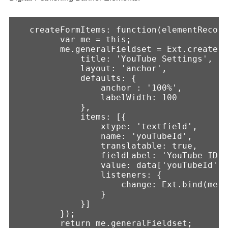
  createFormItems: function(elementRecord
        var me = this;

        me.generalFieldset = Ext.create('
            title: 'YouTube Settings',

            layout: 'anchor',

            defaults: {

                anchor : '100%',

                labelWidth: 100

            },

            items: [{

                xtype: 'textfield',

                name: 'youTubeId',       
                translatable: true,      
                fieldLabel: 'YouTube ID',

                value: data['youTubeId'] 
                listeners: {

                    change: Ext.bind(me.u
                }

            }]

        });

        return me.generalFieldset;
