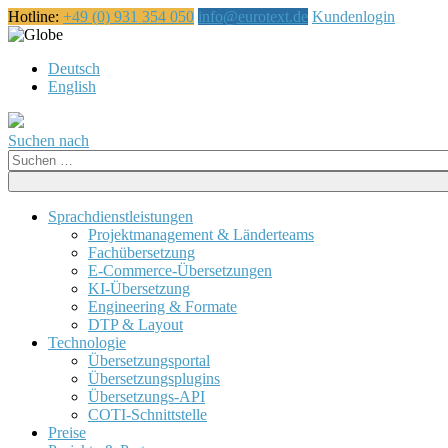
Hotline:
+49 (0) 931 354 050
info@eurotext.de
Kundenlogin
Русский
Deutsch
English
Suchen nach
Suche
nach:
Sprachdienstleistungen
Projektmanagement & Länderteams
Fachübersetzung
E-Commerce-Übersetzungen
KI-Übersetzung
Engineering & Formate
DTP & Layout
Technologie
Übersetzungsportal
Übersetzungsplugins
Übersetzungs-API
COTI-Schnittstelle
Preise