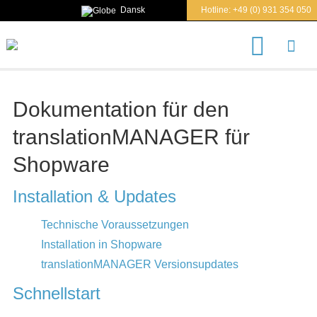
Dansk
Hotline:
+49 (0) 931 354 050
S
u
c
h
e
Dokumentation für den
n
n
translationMANAGER für
a
c
h
Shopware
Installation & Updates
Technische Voraussetzungen
Installation in Shopware
translationMANAGER Versionsupdates
Schnellstart