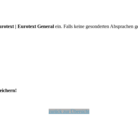
Eurotext | Eurotext General
ein. Falls keine gesonderten Absprachen g
eichern!
zurück zur Übersicht