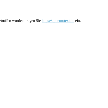
etroffen wurden, tragen Sie
https://api.eurotext.de
ein.