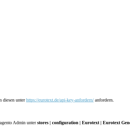
n diesen unter
https://eurotext.de/api-key-anfordern/
anfordern.
Magento Admin unter
stores | configuration | Eurotext | Eurotext Gen