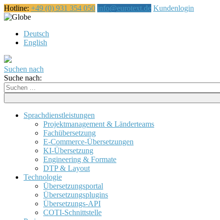
Hotline:
+49 (0) 931 354 050
info@eurotext.de
Kundenlogin
Čeština
Deutsch
English
Suchen nach
Suche nach:
Sprachdienstleistungen
Projektmanagement & Länderteams
Fachübersetzung
E-Commerce-Übersetzungen
KI-Übersetzung
Engineering & Formate
DTP & Layout
Technologie
Übersetzungsportal
Übersetzungsplugins
Übersetzungs-API
COTI-Schnittstelle