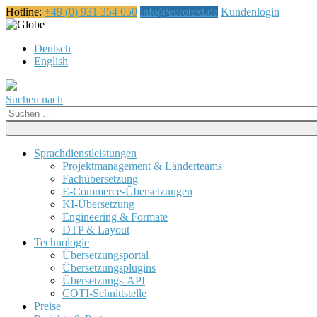
Hotline:
+49 (0) 931 354 050
info@eurotext.de
Kundenlogin
Русский
Deutsch
English
Suchen nach
Suche
nach:
Sprachdienstleistungen
Projektmanagement & Länderteams
Fachübersetzung
E-Commerce-Übersetzungen
KI-Übersetzung
Engineering & Formate
DTP & Layout
Technologie
Übersetzungsportal
Übersetzungsplugins
Übersetzungs-API
COTI-Schnittstelle
Preise