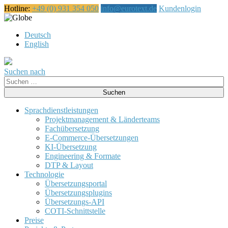
Hotline:
+49 (0) 931 354 050
info@eurotext.de
Kundenlogin
Русский
Deutsch
English
Suchen nach
Suche
nach:
Sprachdienstleistungen
Projektmanagement & Länderteams
Fachübersetzung
E-Commerce-Übersetzungen
KI-Übersetzung
Engineering & Formate
DTP & Layout
Technologie
Übersetzungsportal
Übersetzungsplugins
Übersetzungs-API
COTI-Schnittstelle
Preise