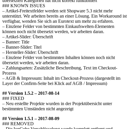
übersetzten Kategorien hat nicht korrekt funktioniert
### KNOWN ISSUES
– Artikel-Freitextfelder werden seit Shopware 5.3 nicht mehr
unterstützt. Wir arbeiten bereits an einer Lösung. Ein Workaround ist
verfügbar, wenden Sie sich an Eurotext um mehr zu erfahren.
– Einzlene Felder von bestimmten Einkaufswelten-Elementen
können noch nicht übersetzt werden, wir arbeiten daran.
– Artikel-Slider: Überschrift
– Banner: Title
– Banner-Slider: Titel
– Hersteller-Slider: Überschrift
– Einzlene Felder von bestimmten Inhalten können noch nicht
übersetzt werden, wir arbeiten daran.
– Zahlungsarten: Zusätzliche Beschreibung, Text im Checkout-
Prozess
– AGB & Impressum: Inhalt im Checkout-Prozess (dargestellt im
Layer der Confirm-Seite bei Klick auf AGB / Impressum)
## Version 1.5.2 – 2017-08-14
### FIXED
– Neu erstellte Projekte wurden in der Projektübersicht unter
bestimmten Umständen nicht angezeigt
## Version 1.5.1 – 2017-08-09
### REMOVED
– Die IonCube Verschlüsselung wurde komplett entfernt und