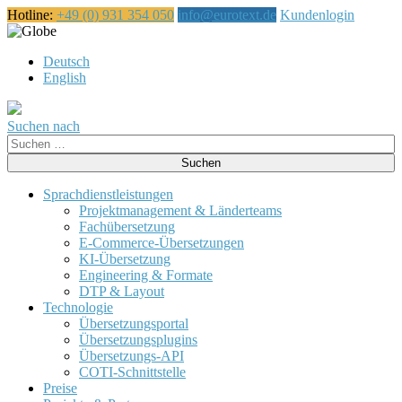
Hotline:
+49 (0) 931 354 050
info@eurotext.de
Kundenlogin
Čeština
Deutsch
English
Suchen nach
Suche
nach:
Sprachdienstleistungen
Projektmanagement & Länderteams
Fachübersetzung
E-Commerce-Übersetzungen
KI-Übersetzung
Engineering & Formate
DTP & Layout
Technologie
Übersetzungsportal
Übersetzungsplugins
Übersetzungs-API
COTI-Schnittstelle
Preise