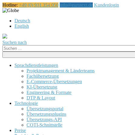
Hotline:
+49 (0) 931 354 050
info@eurotext.de
Kundenlogin
Čeština
Deutsch
English
Suchen nach
Suche
nach:
Sprachdienstleistungen
Projektmanagement & Länderteams
Fachübersetzung
E-Commerce-Übersetzungen
KI-Übersetzung
Engineering & Formate
DTP & Layout
Technologie
Übersetzungsportal
Übersetzungsplugins
Übersetzungs-API
COTI-Schnittstelle
Preise